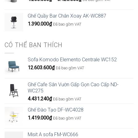
giá:
từ
Ghế Quầy Bar Chân Xoay AK-WC887
4.266.000₫
1.390.000
₫
Đã bao gồm VAT
đến
6.426.000₫
CÓ THỂ BẠN THÍCH
Sofa Komodo Elemento Centrale WC152
12.603.600
₫
Đã bao gồm VAT
Ghế Cafe Sân Vườn Gấp Gọn Cao Cấp ND-
WC275
4.431.240
₫
Đã bao gồm VAT
Ghế Đào Tạo DF-WC4028
1.419.000
₫
Đã bao gồm VAT
Misit A sofa FM-WC666