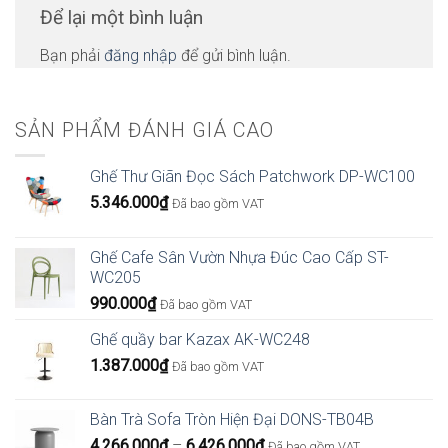
Để lại một bình luận
Bạn phải
đăng nhập
để gửi bình luận.
SẢN PHẨM ĐÁNH GIÁ CAO
Ghế Thư Giãn Đọc Sách Patchwork DP-WC100
5.346.000
₫
Đã bao gồm VAT
Ghế Cafe Sân Vườn Nhựa Đúc Cao Cấp ST-
WC205
990.000
₫
Đã bao gồm VAT
Ghế quầy bar Kazax AK-WC248
1.387.000
₫
Đã bao gồm VAT
Bàn Trà Sofa Tròn Hiện Đại DONS-TB04B
Khoảng
4.266.000
₫
–
6.426.000
₫
Đã bao gồm VAT