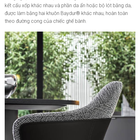
kết cấu xốp khác nhau và phần da ẩn hoặc bộ lót bằng da,
được làm bằng hai khuôn Baydur® khác nhau, hoàn toàn
theo đường cong của chiếc ghế bành.