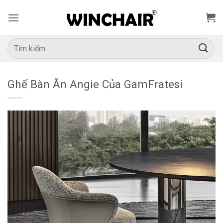
Bỏ
qua
nội
dung
Tìm
kiếm:
Ghế Bàn Ăn Angie Của GamFratesi