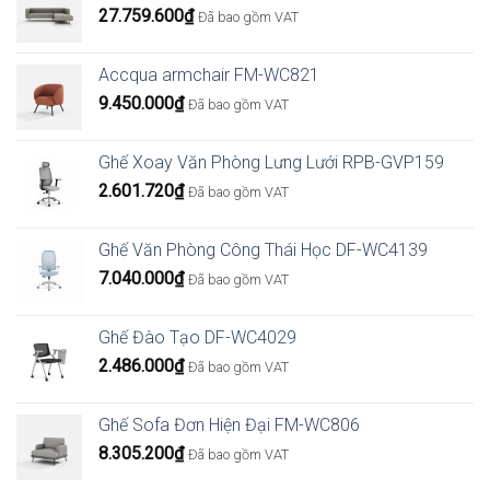
27.759.600
₫
Đã bao gồm VAT
Accqua armchair FM-WC821
9.450.000
₫
Đã bao gồm VAT
Ghế Xoay Văn Phòng Lưng Lưới RPB-GVP159
2.601.720
₫
Đã bao gồm VAT
Ghế Văn Phòng Công Thái Học DF-WC4139
7.040.000
₫
Đã bao gồm VAT
Ghế Đào Tạo DF-WC4029
2.486.000
₫
Đã bao gồm VAT
Ghế Sofa Đơn Hiện Đại FM-WC806
8.305.200
₫
Đã bao gồm VAT