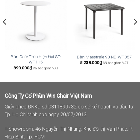
Bàn Cafe Tròn Hiện Đại ST-
Bàn Maestrale 90 ND-WT057
WT115
5.238.000
₫
Đã bao gồm VAT
890.000
₫
Đã bao gồm VAT
Công Ty Cổ Phần Win Chair Việt Nam
Giấy phép ĐKKD số 0311890732 do sở kế hoạch và đầu tư
Tp. Hồ Chí Minh cấp ngày 20/07/2012
◽ Showroom: 46 Nguyễn Thị Nhung, Khu đô thị Vạn Phúc, P.
Hiệp Bình, Tp. HCM