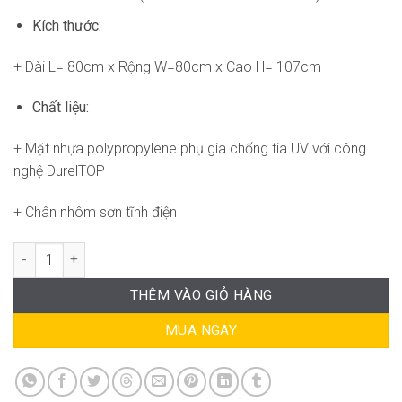
Kích thước:
+ Dài L= 80cm x Rộng W=80cm x Cao H= 107cm
Chất liệu:
+ Mặt nhựa polypropylene phụ gia chống tia UV với công
nghệ DurelTOP
+ Chân nhôm sơn tĩnh điện
Bàn Bar Cube High Square 80 ND-WT187 số lượng
THÊM VÀO GIỎ HÀNG
MUA NGAY