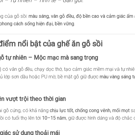
ỉ – Tự nhiên – Tinh tế – Gần gũi.
ng của gỗ sồi:
màu sáng, vân gỗ đều, độ bền cao và cảm giác ấm
phong cách sống hiện đại, bền vững
.
điểm nổi bật của ghế ăn gỗ sồi
 gỗ tự nhiên – Mộc mạc mà sang trọng
) có vân gỗ đều, chạy dọc thớ, tạo cảm giác mềm mại và tự nhiê
hủ lớp sơn dầu hoặc PU mờ, bề mặt gỗ giữ được
màu vàng sáng t
ền vượt trội theo thời gian
oại gỗ cứng, có khả năng
chịu lực tốt, chống cong vênh, mối mọt
sa
i có tuổi thọ lên tới
10–15 năm
, giữ được hình dáng và độ chắc
giác sử dụng thoải mái