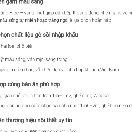
tiên gam màu sáng
ắng – be – vàng nhạt giúp căn bếp thoáng đãng, nhẹ nhàng và hi
màu sáng tự nhiên hoặc trắng ngà
là lựa chọn hoàn hảo.
chọn chất liệu gỗ sồi nhập khẩu
hai loại phổ biến:
ỹ:
màu sáng, vân mịn, sang trọng
ga:
giá mềm hơn, vẫn bền đẹp và phù hợp khí hậu Việt Nam
hợp cùng bàn ăn phù hợp
g gian nhỏ: chọn bàn tròn 1m–1m2, ghế dáng Windsor
 thự, căn hộ cao cấp: chọn bàn chữ nhật 1m6–2m, ghế bọc nệm 
ên thương hiệu nội thất uy tín
hiệu uy tín như
Win Chair
sẽ đảm bảo: