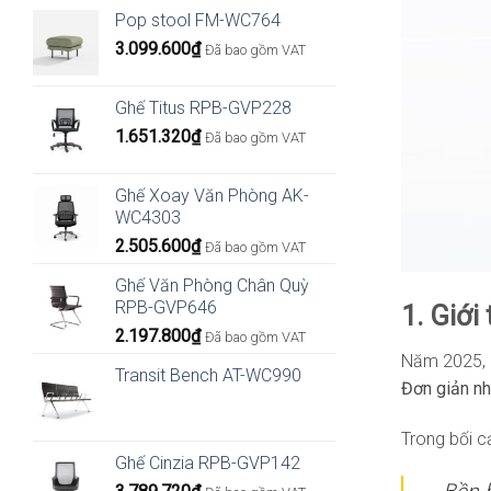
Pop stool FM-WC764
3.099.600
₫
Đã bao gồm VAT
Ghế Titus RPB-GVP228
1.651.320
₫
Đã bao gồm VAT
Ghế Xoay Văn Phòng AK-
WC4303
2.505.600
₫
Đã bao gồm VAT
Ghế Văn Phòng Chân Quỳ
RPB-GVP646
1. Giới
2.197.800
₫
Đã bao gồm VAT
Năm 2025,
Transit Bench AT-WC990
Đơn giản nh
Trong bối c
Ghế Cinzia RPB-GVP142