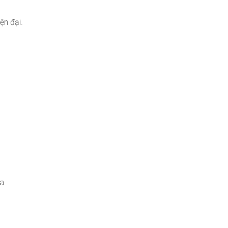
ện đại.
da