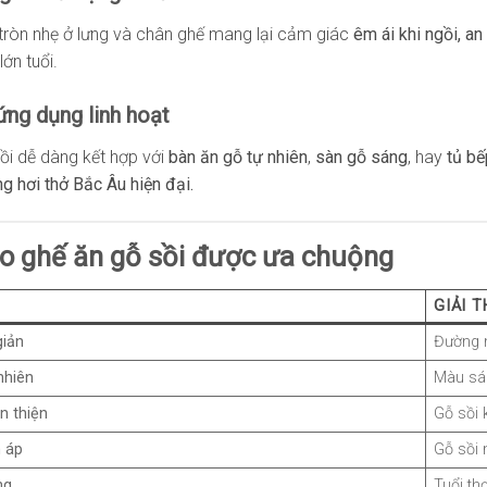
 tròn nhẹ ở lưng và chân ghế mang lại cảm giác
êm ái khi ngồi, an
ớn tuổi.
 ứng dụng linh hoạt
ồi dễ dàng kết hợp với
bàn ăn gỗ tự nhiên
,
sàn gỗ sáng
, hay
tủ bế
ng hơi thở Bắc Âu hiện đại.
ao ghế ăn gỗ sồi được ưa chuộng
GIẢI T
giản
Đường n
nhiên
Màu sán
ân thiện
Gỗ sồi 
 áp
Gỗ sồi 
ng
Tuổi thọ