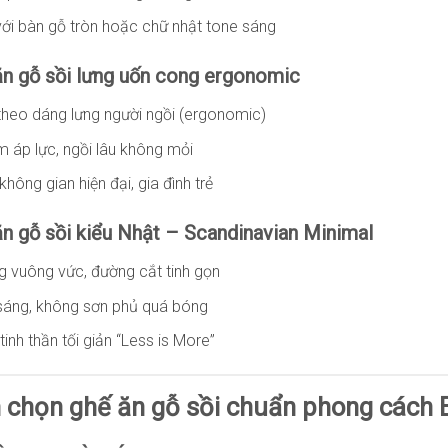
với bàn gỗ tròn hoặc chữ nhật tone sáng
ăn gỗ sồi lưng uốn cong ergonomic
 theo dáng lưng người ngồi (ergonomic)
m áp lực, ngồi lâu không mỏi
hông gian hiện đại, gia đình trẻ
ăn gỗ sồi kiểu Nhật – Scandinavian Minimal
g vuông vức, đường cắt tinh gọn
sáng, không sơn phủ quá bóng
tinh thần tối giản “Less is More”
h chọn ghế ăn gỗ sồi chuẩn phong cách 