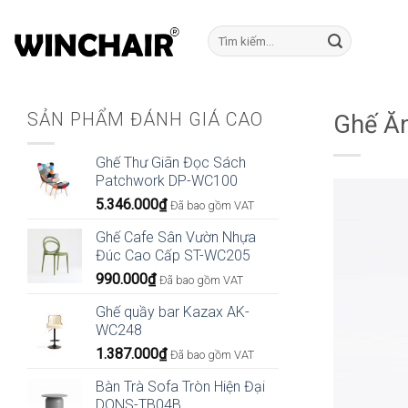
Bỏ
qua
Tìm
kiếm:
nội
dung
SẢN PHẨM ĐÁNH GIÁ CAO
Ghế Ăn
Ghế Thư Giãn Đọc Sách
Patchwork DP-WC100
5.346.000
₫
Đã bao gồm VAT
Ghế Cafe Sân Vườn Nhựa
Đúc Cao Cấp ST-WC205
990.000
₫
Đã bao gồm VAT
Ghế quầy bar Kazax AK-
WC248
1.387.000
₫
Đã bao gồm VAT
Bàn Trà Sofa Tròn Hiện Đại
DONS-TB04B