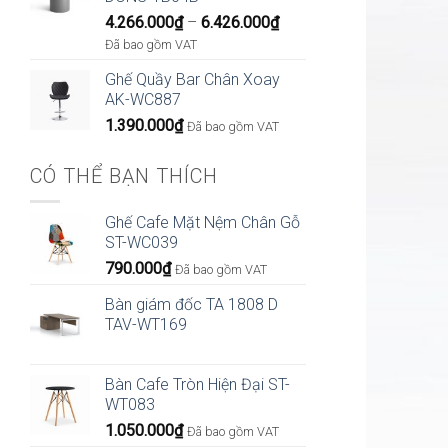
Khoảng
4.266.000
₫
–
6.426.000
₫
giá:
Đã bao gồm VAT
từ
Ghế Quầy Bar Chân Xoay
4.266.000₫
AK-WC887
đến
1.390.000
₫
6.426.000₫
Đã bao gồm VAT
CÓ THỂ BẠN THÍCH
Ghế Cafe Mặt Nệm Chân Gỗ
ST-WC039
790.000
₫
Đã bao gồm VAT
Bàn giám đốc TA 1808 D
TAV-WT169
Bàn Cafe Tròn Hiện Đại ST-
WT083
1.050.000
₫
Đã bao gồm VAT