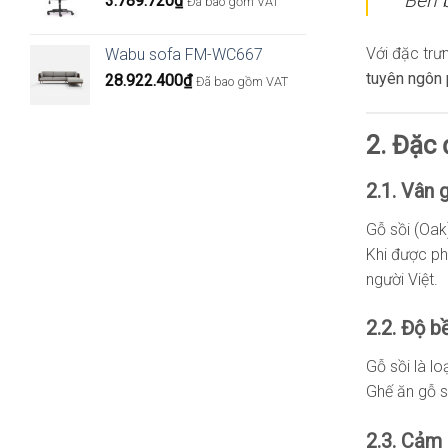
Bền b
3.789.720
₫
Đã bao gồm VAT
Với đặc trư
Wabu sofa FM-WC667
tuyên ngôn 
28.922.400
₫
Đã bao gồm VAT
2. Đặc 
2.1. Vân
Gỗ sồi (Oak
Khi được p
người Việt.
2.2. Độ b
Gỗ sồi là l
Ghế ăn gỗ sồ
2.3. Cảm 