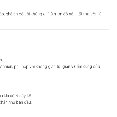
 áp
, ghế ăn gỗ sồi không chỉ là món đồ nội thất mà còn là
n.
ự nhiên
, phù hợp với không gian
tối giản và ấm cúng
của
u khi xử lý sấy kỹ.
 chắn như ban đầu.