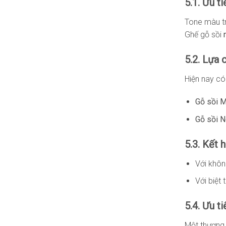
5.1. Ưu 
Tone màu tr
Ghế gỗ sồi
5.2. Lựa 
Hiện nay có 
Gỗ sồi M
Gỗ sồi N
5.3. Kết 
Với khôn
Với biệt
5.4. Ưu ti
Một thương 