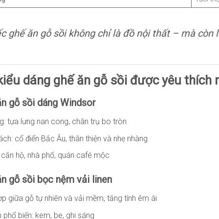
c ghế ăn gỗ sồi không chỉ là đồ nội thất – mà còn 
kiểu dáng ghế ăn gỗ sồi được yêu thích
ăn gỗ sồi dáng Windsor
g: tựa lưng nan cong, chân trụ bo tròn
ch: cổ điển Bắc Âu, thân thiện và nhẹ nhàng
 căn hộ, nhà phố, quán café mộc
ăn gỗ sồi bọc nệm vải linen
ợp giữa gỗ tự nhiên và vải mềm, tăng tính êm ái
phổ biến: kem, be, ghi sáng