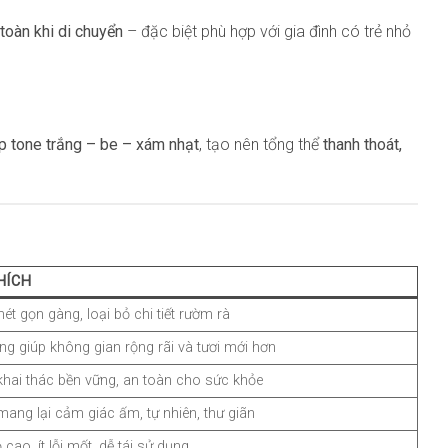
 toàn khi di chuyển
– đặc biệt phù hợp với gia đình có trẻ nhỏ
p tone trắng – be – xám nhạt
, tạo nên tổng thể
thanh thoát,
HÍCH
ét gọn gàng, loại bỏ chi tiết rườm rà
g giúp không gian rộng rãi và tươi mới hơn
khai thác bền vững, an toàn cho sức khỏe
mang lại cảm giác ấm, tự nhiên, thư giãn
 cao, ít lỗi mốt, dễ tái sử dụng