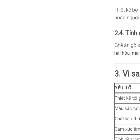
Thiết kế bo
hoặc người l
2.4. Tính
Ghế ăn gỗ s
hài hòa, ma
3. Vì s
YẾU TỐ
Thiết kế tối 
Màu sắc tự 
Chất liệu th
Cảm xúc ấm
Tính bền vữ