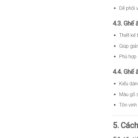
Dễ phối 
4.3. Ghế 
Thiết kế
Giúp giả
Phù hợp k
4.4. Ghế 
Kiểu dán
Màu gỗ 
Tôn vinh 
5. Các