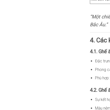
“Một chiế
Bắc Âu.”
4. Các 
4.1. Ghế 
Đặc trưn
Phong cá
Phù hợp:
4.2. Ghế 
Sự kết h
Màu nệm 