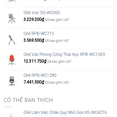
Ghế Iron SG-WC005
3.229.200
₫
Đã bao gồm VAT
Ghế RPB-WC715
3.569.500
₫
Đã bao gồm VAT
Ghế Văn Phòng Công Thái Học RPB-WC1269
12.311.750
₫
Đã bao gồm VAT
Ghế RPB-WC1280
7.441.500
₫
Đã bao gồm VAT
CÓ THỂ BẠN THÍCH
Ghế Làm Việc Chân Quỳ Nhỏ Gọn HS-WC4216