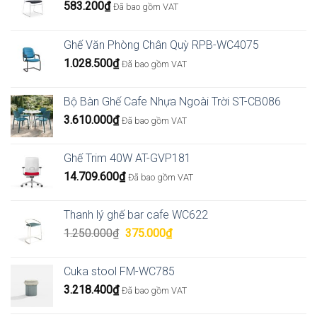
583.200
₫
Đã bao gồm VAT
Ghế Văn Phòng Chân Quỳ RPB-WC4075
1.028.500
₫
Đã bao gồm VAT
Bộ Bàn Ghế Cafe Nhựa Ngoài Trời ST-CB086
3.610.000
₫
Đã bao gồm VAT
Ghế Trim 40W AT-GVP181
14.709.600
₫
Đã bao gồm VAT
Thanh lý ghế bar cafe WC622
Giá
Giá
1.250.000
₫
375.000
₫
gốc
hiện
là:
tại
Cuka stool FM-WC785
1.250.000₫.
là:
3.218.400
₫
Đã bao gồm VAT
375.000₫.