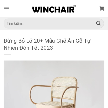
Bỏ
qua
nội
dung
Tìm
kiếm:
Đừng Bỏ Lỡ 20+ Mẫu Ghế Ăn Gỗ Tự
Nhiên Đón Tết 2023