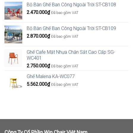
Bộ Bàn Ghế Ban Công Ngoài Trời ST-CB108
2.470.000
₫
Đã bao gồm VAT
Bộ Bàn Ghế Ban Công Ngoài Trời ST-CB109
2.870.000
₫
Đã bao gồm VAT
Ghế Cafe Mặt Nhựa Chân Sắt Cao Cấp SG-
WC401
2.750.000
₫
Đã bao gồm VAT
Ghế Malena KA-WC077
5.562.000
₫
Đã bao gồm VAT
Công Ty Cổ Phần Win Chair Việt Nam