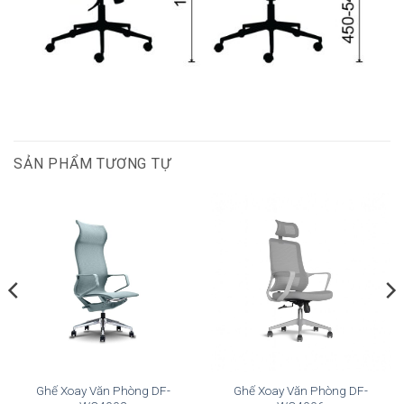
SẢN PHẨM TƯƠNG TỰ
Ghế Xoay Văn Phòng DF-
Ghế Xoay Văn Phòng DF-