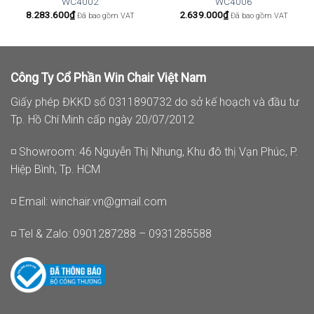
WC4002
WC4006
8.283.600
₫
2.639.000
₫
Đã bao gồm VAT
Đã bao gồm VAT
Công Ty Cổ Phần Win Chair Việt Nam
Giấy phép ĐKKD số 0311890732 do sở kế hoạch và đầu tư
Tp. Hồ Chí Minh cấp ngày 20/07/2012
◽ Showroom: 46 Nguyễn Thị Nhung, Khu đô thị Vạn Phúc, P.
Hiệp Bình, Tp. HCM
◽ Email:
winchair.vn@gmail.com
◽ Tel & Zalo: 0901287288 – 0931285588