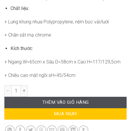
Chất liệu:
+ Lưng khung nhựa Polypropylene, nệm bọc vải/lưới
+ Chân sắt mạ chrome
Kích thước:
+ Ngang W=65cm x Sâu D=58cm x Cao H=117/129,5cm
+ Chiều cao mặt ngồi sH=45/54cm
Ghế RPB-WC327 số lượng
THÊM VÀO GIỎ HÀNG
MUA NGAY