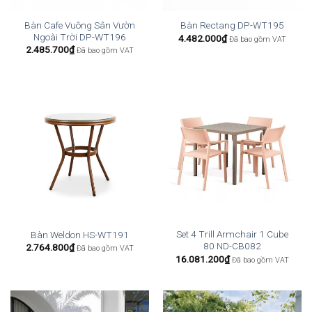
Bàn Cafe Vuông Sân Vườn
Bàn Rectang DP-WT195
Ngoài Trời DP-WT196
4.482.000
₫
Đã bao gồm VAT
2.485.700
₫
Đã bao gồm VAT
Set 4 Trill Armchair 1 Cube
Bàn Weldon HS-WT191
80 ND-CB082
2.764.800
₫
Đã bao gồm VAT
16.081.200
₫
Đã bao gồm VAT