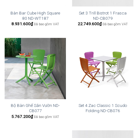
Bàn Bar Cube High Square
Set 3 Trill Bistrot 1 Frasca
80 ND-WT187
ND-CB079
8.931.600
₫
22.749.600
₫
Đã bao gồm VAT
Đã bao gồm VAT
Bộ Bàn Ghế Sân Vườn ND-
Set 4 Zac Classic 1 Scudo
CB077
Folding ND-CB076
5.767.200
₫
Đã bao gồm VAT