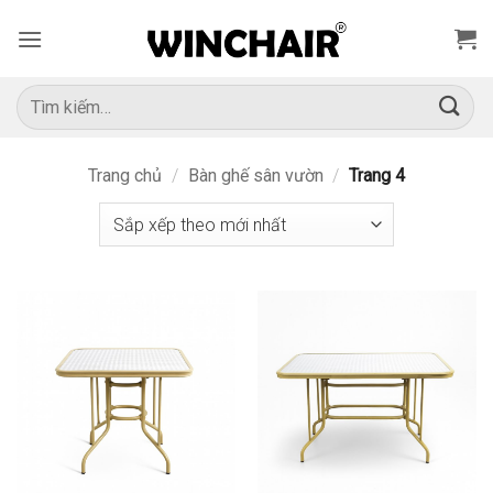
Bỏ
qua
nội
dung
Tìm
kiếm:
Trang chủ
/
Bàn ghế sân vườn
/
Trang 4