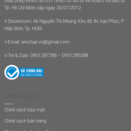
Giấy phép ĐKKD số 0311890732 do sở kế hoạch và đầu tư
Tp. Hồ Chí Minh cấp ngày 20/07/2012
◽ Showroom: 46 Nguyễn Thị Nhung, Khu đô thị Vạn Phúc, P.
Hiệp Bình, Tp. HCM
◽ Email:
winchair.vn@gmail.com
◽ Tel & Zalo: 0901287288 – 0931285588
CHÍNH SÁCH
Chính sách bảo mật
Chính sách bán hàng