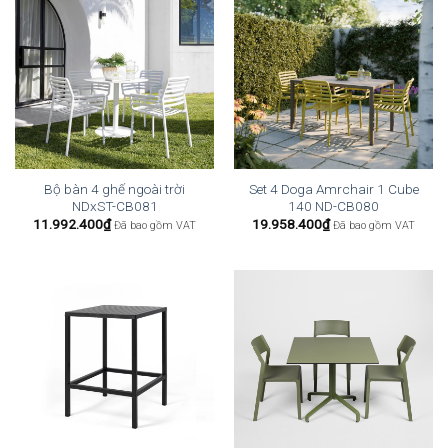
Bộ bàn 4 ghế ngoài trời
Set 4 Doga Amrchair 1 Cube
NDxST-CB081
140 ND-CB080
11.992.400
₫
19.958.400
₫
Đã bao gồm VAT
Đã bao gồm VAT