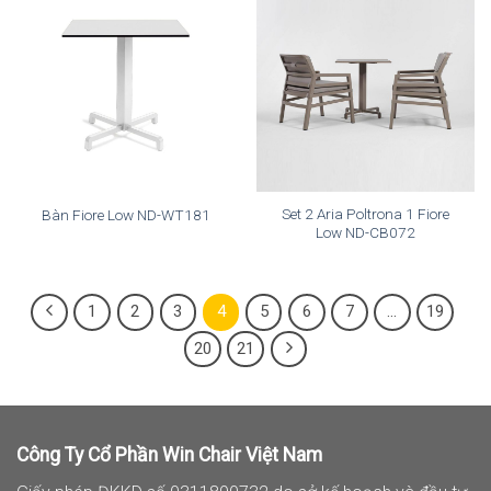
Set 2 Aria Poltrona 1 Fiore
Bàn Fiore Low ND-WT181
Low ND-CB072
1
2
3
4
5
6
7
…
19
20
21
Công Ty Cổ Phần Win Chair Việt Nam