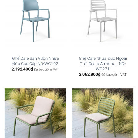
Ghế Cafe Sân Vườn Nhựa
Ghế Cafe Nhựa Đúc Ngoài
Đúc Cao Cấp ND-WC192
Trời Costa Armchair ND-
WC271
2.192.400
₫
Đã bao gồm VAT
2.062.800
₫
Đã bao gồm VAT