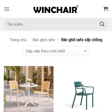
Bỏ
qua
nội
dung
Tìm
kiếm:
Trang chủ
/
Bàn ghế cafe
/
Bàn ghế cafe xếp chồng