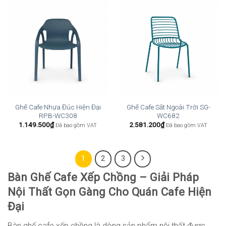
Ghế Cafe Nhựa Đúc Hiện Đại
Ghế Cafe Sắt Ngoài Trời SG-
RPB-WC308
WC682
1.149.500
₫
2.581.200
₫
Đã bao gồm VAT
Đã bao gồm VAT
1
2
3
Bàn Ghế Cafe Xếp Chồng – Giải Pháp
Nội Thất Gọn Gàng Cho Quán Cafe Hiện
Đại
Bàn ghế cafe xếp chồng là dòng sản phẩm nội thất được