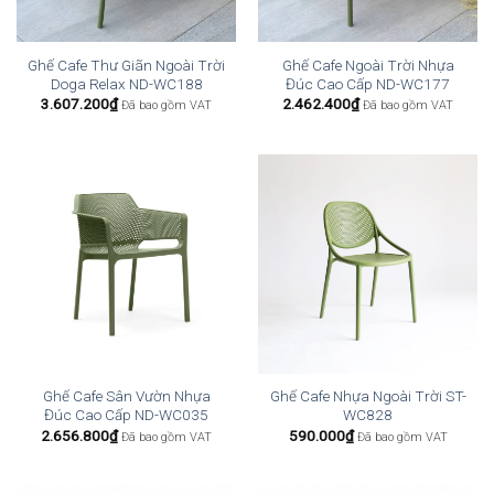
Ghế Cafe Thư Giãn Ngoài Trời
Ghế Cafe Ngoài Trời Nhựa
Doga Relax ND-WC188
Đúc Cao Cấp ND-WC177
3.607.200
₫
2.462.400
₫
Đã bao gồm VAT
Đã bao gồm VAT
Ghế Cafe Sân Vườn Nhựa
Ghế Cafe Nhựa Ngoài Trời ST-
Đúc Cao Cấp ND-WC035
WC828
2.656.800
₫
590.000
₫
Đã bao gồm VAT
Đã bao gồm VAT