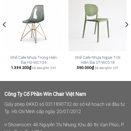
Ghế Cafe Nhựa Trong Hiện
Ghế Cafe Nhựa Ngoài Trời
Đại HS-WC104
Hiện Đại ST-WC018
1.339.200
₫
590.000
₫
Đã bao gồm VAT
Đã bao gồm VAT
Công Ty Cổ Phần Win Chair Việt Nam
Giấy phép ĐKKD số 0311890732 do sở kế hoạch và đầu tư
Tp. Hồ Chí Minh cấp ngày 20/07/2012
◽ Showroom: 46 Nguyễn Thị Nhung, Khu đô thị Vạn Phúc, P.