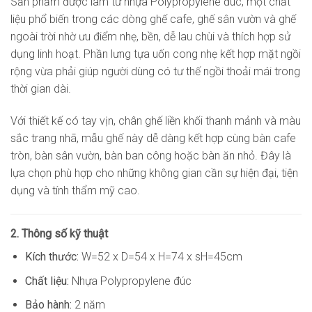
Sản phẩm được làm từ nhựa Polypropylene đúc, một chất
liệu phổ biến trong các dòng ghế cafe, ghế sân vườn và ghế
ngoài trời nhờ ưu điểm nhẹ, bền, dễ lau chùi và thích hợp sử
dụng linh hoạt. Phần lưng tựa uốn cong nhẹ kết hợp mặt ngồi
rộng vừa phải giúp người dùng có tư thế ngồi thoải mái trong
thời gian dài.
Với thiết kế có tay vịn, chân ghế liền khối thanh mảnh và màu
sắc trang nhã, mẫu ghế này dễ dàng kết hợp cùng bàn cafe
tròn, bàn sân vườn, bàn ban công hoặc bàn ăn nhỏ. Đây là
lựa chọn phù hợp cho những không gian cần sự hiện đại, tiện
dụng và tính thẩm mỹ cao.
2. Thông số kỹ thuật
Kích thước:
W=52 x D=54 x H=74 x sH=45cm
Chất liệu:
Nhựa Polypropylene đúc
Bảo hành:
2 năm