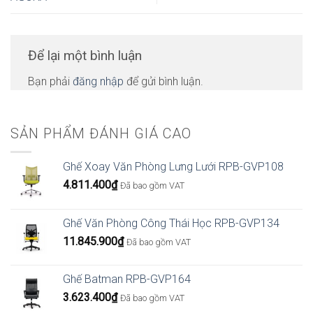
Để lại một bình luận
Bạn phải
đăng nhập
để gửi bình luận.
SẢN PHẨM ĐÁNH GIÁ CAO
Ghế Xoay Văn Phòng Lưng Lưới RPB-GVP108
4.811.400
₫
Đã bao gồm VAT
Ghế Văn Phòng Công Thái Học RPB-GVP134
11.845.900
₫
Đã bao gồm VAT
Ghế Batman RPB-GVP164
3.623.400
₫
Đã bao gồm VAT