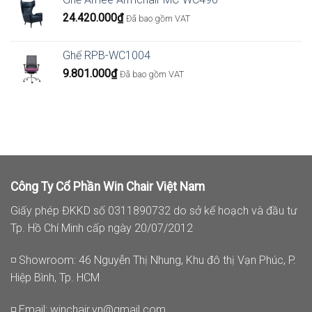
24.420.000
₫
Đã bao gồm VAT
Ghế RPB-WC1004
9.801.000
₫
Đã bao gồm VAT
Công Ty Cổ Phần Win Chair Việt Nam
Giấy phép ĐKKD số 0311890732 do sở kế hoạch và đầu tư
Tp. Hồ Chí Minh cấp ngày 20/07/2012
◽ Showroom: 46 Nguyễn Thị Nhung, Khu đô thị Vạn Phúc, P.
Hiệp Bình, Tp. HCM
◽ Email:
winchair.vn@gmail.com