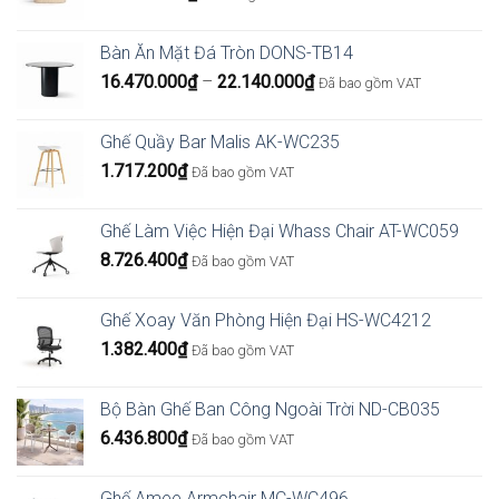
Bàn Ăn Mặt Đá Tròn DONS-TB14
Khoảng
16.470.000
₫
–
22.140.000
₫
Đã bao gồm VAT
giá:
từ
Ghế Quầy Bar Malis AK-WC235
16.470.000₫
1.717.200
₫
Đã bao gồm VAT
đến
22.140.000₫
Ghế Làm Việc Hiện Đại Whass Chair AT-WC059
8.726.400
₫
Đã bao gồm VAT
Ghế Xoay Văn Phòng Hiện Đại HS-WC4212
1.382.400
₫
Đã bao gồm VAT
Bộ Bàn Ghế Ban Công Ngoài Trời ND-CB035
6.436.800
₫
Đã bao gồm VAT
Ghế Amee Armchair MC-WC496