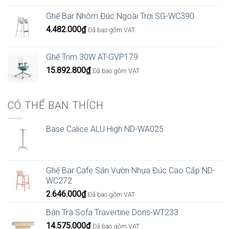
Ghế Bar Nhôm Đúc Ngoài Trời SG-WC390
4.482.000
₫
Đã bao gồm VAT
Ghế Trim 30W AT-GVP179
15.892.800
₫
Đã bao gồm VAT
CÓ THỂ BẠN THÍCH
Base Calice ALU High ND-WA025
Ghế Bar Cafe Sân Vườn Nhựa Đúc Cao Cấp ND-
WC272
2.646.000
₫
Đã bao gồm VAT
Bàn Trà Sofa Travertine Dons-WT233
14.575.000
₫
Đã bao gồm VAT