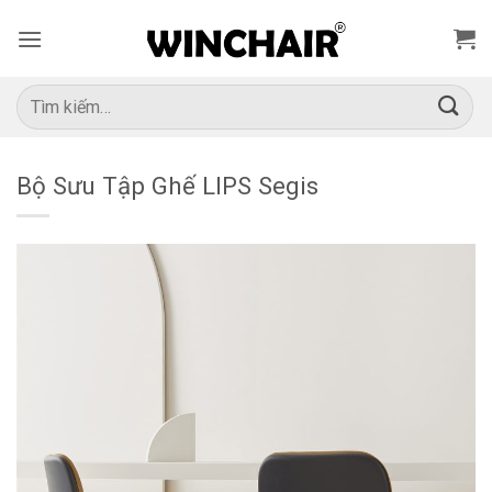
Bỏ
qua
nội
dung
Tìm
kiếm:
Bộ Sưu Tập Ghế LIPS Segis