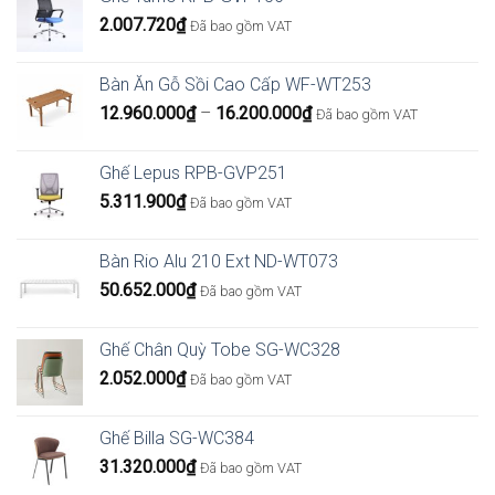
2.007.720
₫
Đã bao gồm VAT
Bàn Ăn Gỗ Sồi Cao Cấp WF-WT253
Khoảng
12.960.000
₫
–
16.200.000
₫
Đã bao gồm VAT
giá:
từ
Ghế Lepus RPB-GVP251
12.960.000₫
5.311.900
₫
Đã bao gồm VAT
đến
16.200.000₫
Bàn Rio Alu 210 Ext ND-WT073
50.652.000
₫
Đã bao gồm VAT
Ghế Chân Quỳ Tobe SG-WC328
2.052.000
₫
Đã bao gồm VAT
Ghế Billa SG-WC384
31.320.000
₫
Đã bao gồm VAT