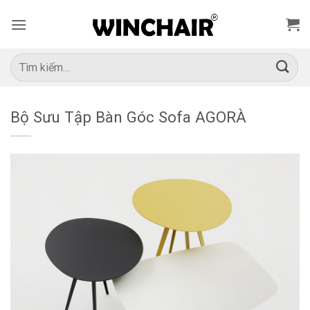
Bỏ
qua
nội
dung
Tìm
kiếm:
Bộ Sưu Tập Bàn Góc Sofa AGORÀ