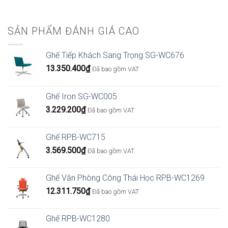
SẢN PHẨM ĐÁNH GIÁ CAO
Ghế Tiếp Khách Sang Trọng SG-WC676
13.350.400
₫
Đã bao gồm VAT
Ghế Iron SG-WC005
3.229.200
₫
Đã bao gồm VAT
Ghế RPB-WC715
3.569.500
₫
Đã bao gồm VAT
Ghế Văn Phòng Công Thái Học RPB-WC1269
12.311.750
₫
Đã bao gồm VAT
Ghế RPB-WC1280