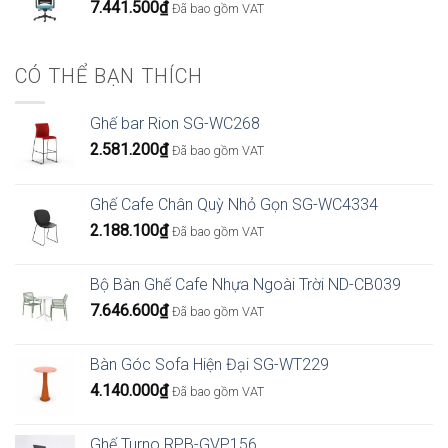
7.441.500
₫
Đã bao gồm VAT
CÓ THỂ BẠN THÍCH
Ghế bar Rion SG-WC268
2.581.200
₫
Đã bao gồm VAT
Ghế Cafe Chân Quỳ Nhỏ Gọn SG-WC4334
2.188.100
₫
Đã bao gồm VAT
Bộ Bàn Ghế Cafe Nhựa Ngoài Trời ND-CB039
7.646.600
₫
Đã bao gồm VAT
Bàn Góc Sofa Hiện Đại SG-WT229
4.140.000
₫
Đã bao gồm VAT
Ghế Turno RPB-GVP156