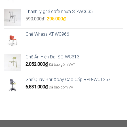
Thanh lý ghế cafe nhựa ST-WC635
Giá
Giá
590.000
₫
295.000
₫
gốc
hiện
là:
tại
Ghế Whass AT-WC966
590.000₫.
là:
295.000₫.
Ghế Ăn Hiện Đại SG-WC313
2.052.000
₫
Đã bao gồm VAT
Ghế Quầy Bar Xoay Cao Cấp RPB-WC1257
6.831.000
₫
Đã bao gồm VAT