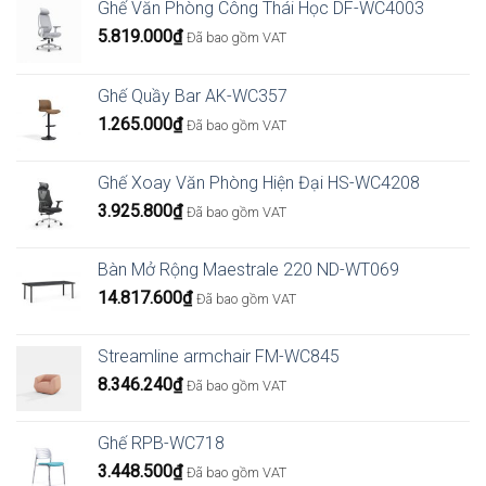
Ghế Văn Phòng Công Thái Học DF-WC4003
5.819.000
₫
Đã bao gồm VAT
Ghế Quầy Bar AK-WC357
1.265.000
₫
Đã bao gồm VAT
Ghế Xoay Văn Phòng Hiện Đại HS-WC4208
3.925.800
₫
Đã bao gồm VAT
Bàn Mở Rộng Maestrale 220 ND-WT069
14.817.600
₫
Đã bao gồm VAT
Streamline armchair FM-WC845
8.346.240
₫
Đã bao gồm VAT
Ghế RPB-WC718
3.448.500
₫
Đã bao gồm VAT