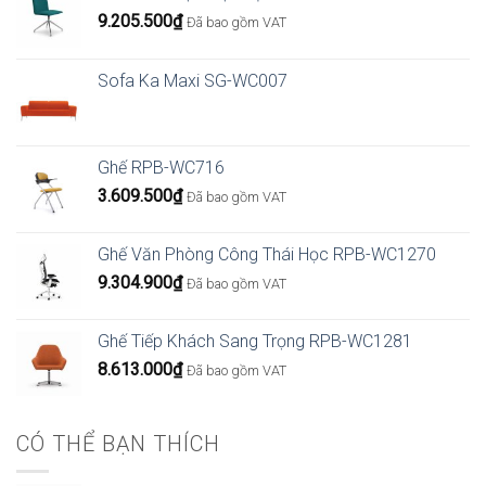
9.205.500
₫
Đã bao gồm VAT
Sofa Ka Maxi SG-WC007
Ghế RPB-WC716
3.609.500
₫
Đã bao gồm VAT
Ghế Văn Phòng Công Thái Học RPB-WC1270
9.304.900
₫
Đã bao gồm VAT
Ghế Tiếp Khách Sang Trọng RPB-WC1281
8.613.000
₫
Đã bao gồm VAT
CÓ THỂ BẠN THÍCH