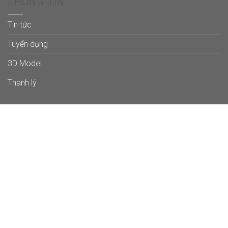
THÔNG TIN
Tin tức
Tuyển dụng
3D Model
Thanh lý