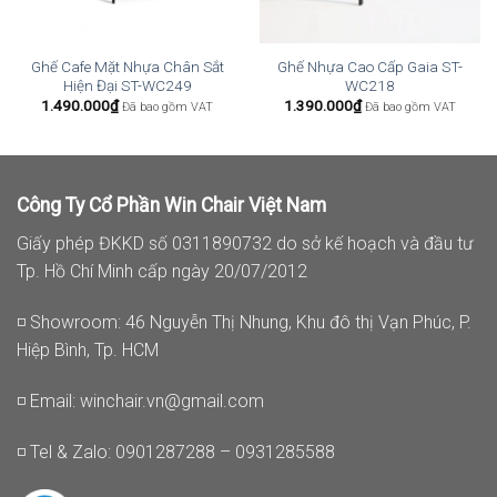
Ghế Cafe Mặt Nhựa Chân Sắt
Ghế Nhựa Cao Cấp Gaia ST-
Hiện Đại ST-WC249
WC218
1.490.000
₫
1.390.000
₫
Đã bao gồm VAT
Đã bao gồm VAT
Công Ty Cổ Phần Win Chair Việt Nam
Giấy phép ĐKKD số 0311890732 do sở kế hoạch và đầu tư
Tp. Hồ Chí Minh cấp ngày 20/07/2012
◽ Showroom: 46 Nguyễn Thị Nhung, Khu đô thị Vạn Phúc, P.
Hiệp Bình, Tp. HCM
◽ Email:
winchair.vn@gmail.com
◽ Tel & Zalo: 0901287288 – 0931285588