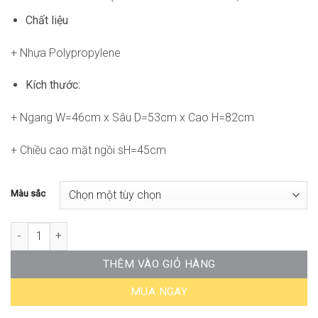
Chất liệu
+ Nhựa Polypropylene
Kích thước:
+ Ngang W=46cm x Sâu D=53cm x Cao H=82cm
+ Chiều cao mặt ngồi sH=45cm
Màu sắc
Ghế Kaio ST-WC398 số lượng
THÊM VÀO GIỎ HÀNG
MUA NGAY