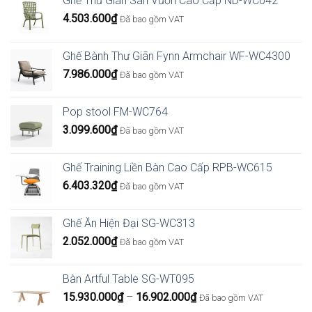
Ghế Thư Giãn Sân Vườn Cao Cấp ND-WC042
4.503.600
₫
Đã bao gồm VAT
Ghế Bành Thư Giãn Fynn Armchair WF-WC4300
7.986.000
₫
Đã bao gồm VAT
Pop stool FM-WC764
3.099.600
₫
Đã bao gồm VAT
Ghế Training Liền Bàn Cao Cấp RPB-WC615
6.403.320
₫
Đã bao gồm VAT
Ghế Ăn Hiện Đại SG-WC313
2.052.000
₫
Đã bao gồm VAT
Bàn Artful Table SG-WT095
Khoảng
15.930.000
₫
–
16.902.000
₫
Đã bao gồm VAT
giá: