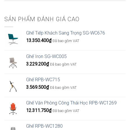
SẢN PHẨM ĐÁNH GIÁ CAO
Ghế Tiếp Khách Sang Trọng SG-WC676
13.350.400
₫
Đã bao gồm VAT
Ghế Iron SG-WC005
3.229.200
₫
Đã bao gồm VAT
Ghế RPB-WC715
3.569.500
₫
Đã bao gồm VAT
Ghế Văn Phòng Công Thái Học RPB-WC1269
12.311.750
₫
Đã bao gồm VAT
Ghế RPB-WC1280