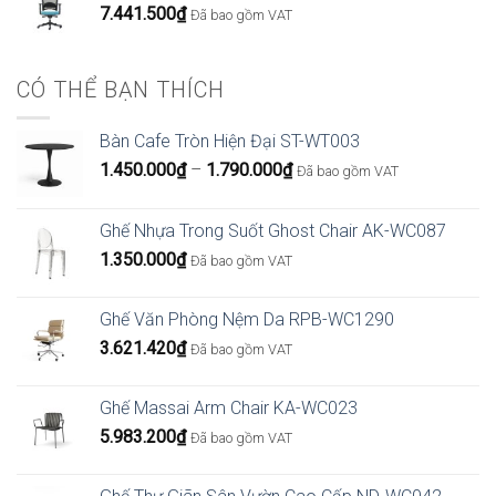
7.441.500
₫
Đã bao gồm VAT
CÓ THỂ BẠN THÍCH
Bàn Cafe Tròn Hiện Đại ST-WT003
Khoảng
1.450.000
₫
–
1.790.000
₫
Đã bao gồm VAT
giá:
từ
Ghế Nhựa Trong Suốt Ghost Chair AK-WC087
1.450.000₫
1.350.000
₫
đến
Đã bao gồm VAT
1.790.000₫
Ghế Văn Phòng Nệm Da RPB-WC1290
3.621.420
₫
Đã bao gồm VAT
Ghế Massai Arm Chair KA-WC023
5.983.200
₫
Đã bao gồm VAT