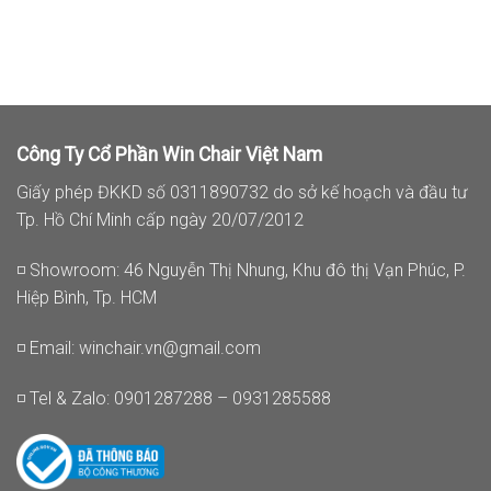
từ
15.930.000₫
đến
16.902.000₫
Công Ty Cổ Phần Win Chair Việt Nam
Giấy phép ĐKKD số 0311890732 do sở kế hoạch và đầu tư
Tp. Hồ Chí Minh cấp ngày 20/07/2012
◽ Showroom: 46 Nguyễn Thị Nhung, Khu đô thị Vạn Phúc, P.
Hiệp Bình, Tp. HCM
◽ Email:
winchair.vn@gmail.com
◽ Tel & Zalo: 0901287288 – 0931285588