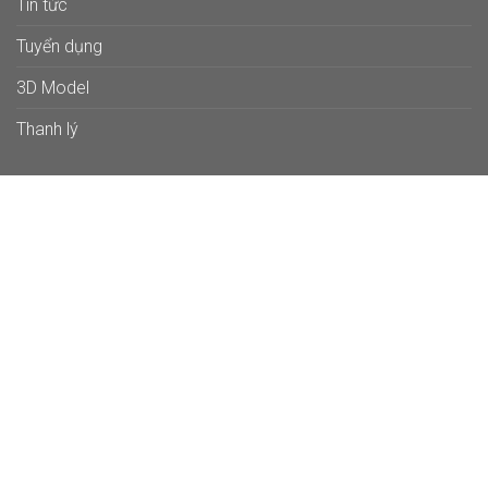
Tin tức
Tuyển dụng
3D Model
Thanh lý