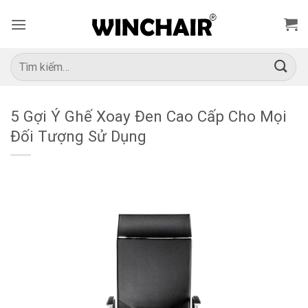
Bỏ
qua
nội
dung
Tìm
kiếm:
5 Gợi Ý Ghế Xoay Đen Cao Cấp Cho Mọi
Đối Tượng Sử Dụng