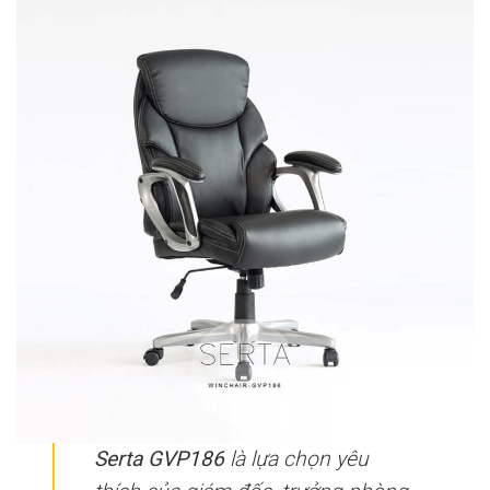
Serta GVP186
là lựa chọn yêu