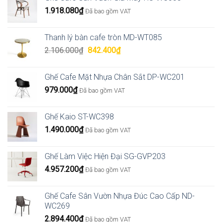
1.918.080
₫
Đã bao gồm VAT
Thanh lý bàn cafe tròn MD-WT085
Giá
Giá
2.106.000
₫
842.400
₫
gốc
hiện
là:
tại
Ghế Cafe Mặt Nhựa Chân Sắt DP-WC201
2.106.000₫.
là:
979.000
₫
Đã bao gồm VAT
842.400₫.
Ghế Kaio ST-WC398
1.490.000
₫
Đã bao gồm VAT
Ghế Làm Việc Hiện Đại SG-GVP203
4.957.200
₫
Đã bao gồm VAT
Ghế Cafe Sân Vườn Nhựa Đúc Cao Cấp ND-
WC269
2.894.400
₫
Đã bao gồm VAT