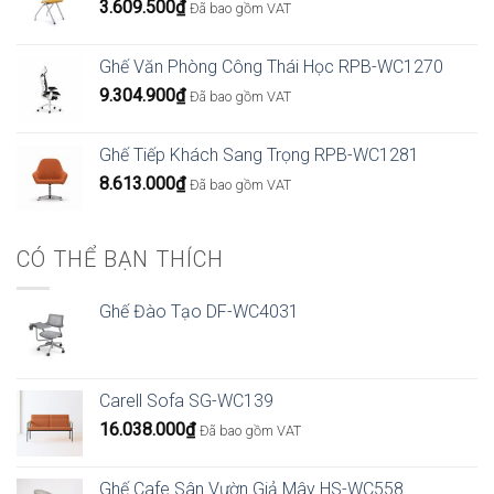
3.609.500
₫
Đã bao gồm VAT
Ghế Văn Phòng Công Thái Học RPB-WC1270
9.304.900
₫
Đã bao gồm VAT
Ghế Tiếp Khách Sang Trọng RPB-WC1281
8.613.000
₫
Đã bao gồm VAT
CÓ THỂ BẠN THÍCH
Ghế Đào Tạo DF-WC4031
Carell Sofa SG-WC139
16.038.000
₫
Đã bao gồm VAT
Ghế Cafe Sân Vườn Giả Mây HS-WC558