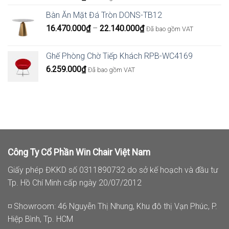
Bàn Ăn Mặt Đá Tròn DONS-TB12
Khoảng
16.470.000
₫
–
22.140.000
₫
Đã bao gồm VAT
giá:
từ
Ghế Phòng Chờ Tiếp Khách RPB-WC4169
16.470.000₫
6.259.000
₫
Đã bao gồm VAT
đến
22.140.000₫
Công Ty Cổ Phần Win Chair Việt Nam
Giấy phép ĐKKD số 0311890732 do sở kế hoạch và đầu tư
Tp. Hồ Chí Minh cấp ngày 20/07/2012
◽ Showroom: 46 Nguyễn Thị Nhung, Khu đô thị Vạn Phúc, P.
Hiệp Bình, Tp. HCM