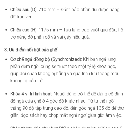
Chiều sâu (D):
710 mm – Đảm bảo phần đùi được nâng
đỡ trọn vẹn.
Chiều cao (H):
1175 mm – Tựa lưng cao vuốt qua đầu, hỗ
trợ nâng đỡ phần cổ và vai gáy hiệu quả.
3. Ưu điểm nổi bật của ghế
Cơ chế ngả đồng bộ (Synchronized):
Khi bạn ngả lưng,
phần đệm ngồi cũng sẽ trượt theo một tỷ lệ khoa học,
giúp đôi chân không bị hẫng và quá trình lưu thông máu
không bị cản trở.
Khóa 4 vị trí linh hoạt:
Người dùng có thể dễ dàng cố định
độ ngả của ghế ở 4 góc độ khác nhau. Từ tư thế ngồi
thẳng 90 độ tập trung cao độ, đến góc ngả 135 độ để thư
giãn, đọc sách hay chợp mắt nghỉ ngơi giữa giờ làm việc.