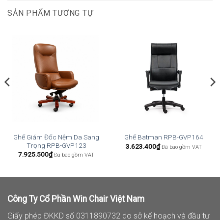
SẢN PHẨM TƯƠNG TỰ
Ghế Giám Đốc Nệm Da Sang
Ghế Batman RPB-GVP164
Trọng RPB-GVP123
3.623.400
₫
Đã bao gồm VAT
7.925.500
₫
Đã bao gồm VAT
Công Ty Cổ Phần Win Chair Việt Nam
Giấy phép ĐKKD số 0311890732 do sở kế hoạch và đầu tư