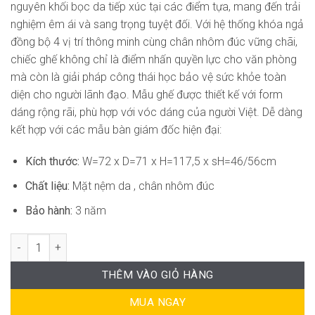
nguyên khối bọc da tiếp xúc tại các điểm tựa, mang đến trải
nghiệm êm ái và sang trọng tuyệt đối. Với hệ thống khóa ngả
đồng bộ 4 vị trí thông minh cùng chân nhôm đúc vững chãi,
chiếc ghế không chỉ là điểm nhấn quyền lực cho văn phòng
mà còn là giải pháp công thái học bảo vệ sức khỏe toàn
diện cho người lãnh đạo. Mẫu ghế được thiết kế với form
dáng rộng rãi, phù hợp với vóc dáng của người Việt. Dễ dàng
kết hợp với các mẫu bàn giám đốc hiện đại:
Kích thước:
W=72 x D=71 x H=117,5 x sH=46/56cm
Chất liệu:
Mặt nệm da , chân nhôm đúc
Bảo hành:
3 năm
Ghế Giám Đốc Nệm Da DF-WC4281 số lượng
THÊM VÀO GIỎ HÀNG
MUA NGAY