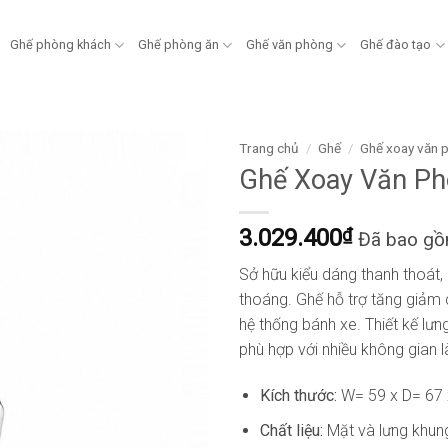
Ghế phòng khách
Ghế phòng ăn
Ghế văn phòng
Ghế đào tạo
Trang chủ
/
Ghế
/
Ghế xoay văn 
Ghế Xoay Văn Ph
3.029.400
₫
Đã bao g
Sở hữu kiểu dáng thanh thoát, 
thoáng. Ghế hỗ trợ tăng giảm 
hệ thống bánh xe. Thiết kế lưn
phù hợp với nhiều không gian 
Kích thước:
W= 59 x D= 67
Chất liệu:
Mặt và lưng khun