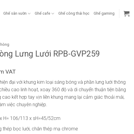
Ghế sân vườn
Ghế cafe
Ghế công thái học
Ghế gaming
phòng
òng Lưng Lưới RPB-GVP259
ồm VAT
hiện đại với khung kim loại sáng bóng và phần lưng lưới thông
chiều cao linh hoạt, xoay 360 độ và di chuyển thuận tiện bằng
g cao kết hợp tay vịn liền khung mang lại cảm giác thoải mái,
làm việc chuyên nghiệp.
 x H= 106/113 x sH=45/52cm
g thép bọc lưới, chân thép mạ chrome