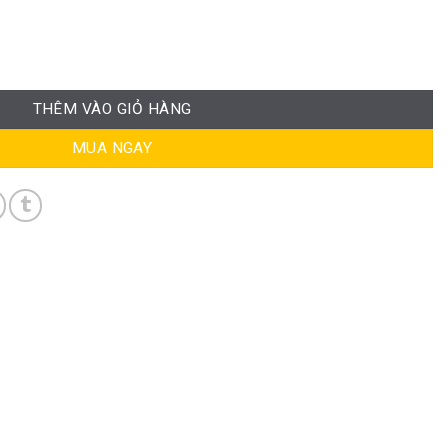
 RPB-GVP259 số lượng
THÊM VÀO GIỎ HÀNG
MUA NGAY