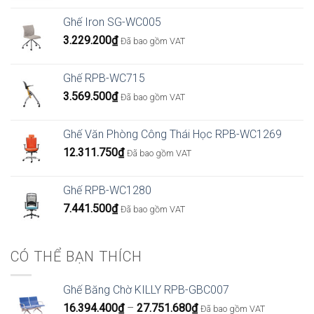
Ghế Iron SG-WC005
3.229.200
₫
Đã bao gồm VAT
Ghế RPB-WC715
3.569.500
₫
Đã bao gồm VAT
Ghế Văn Phòng Công Thái Học RPB-WC1269
12.311.750
₫
Đã bao gồm VAT
Ghế RPB-WC1280
7.441.500
₫
Đã bao gồm VAT
CÓ THỂ BẠN THÍCH
Ghế Băng Chờ KILLY RPB-GBC007
Khoảng
16.394.400
₫
–
27.751.680
₫
Đã bao gồm VAT