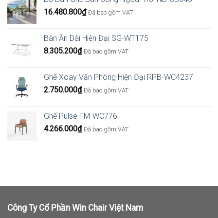
16.480.800
₫
Đã bao gồm VAT
Bàn Ăn Dài Hiện Đại SG-WT175
8.305.200
₫
Đã bao gồm VAT
Ghế Xoay Văn Phòng Hiện Đại RPB-WC4237
2.750.000
₫
Đã bao gồm VAT
Ghế Pulse FM-WC776
4.266.000
₫
Đã bao gồm VAT
Công Ty Cổ Phần Win Chair Việt Nam