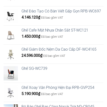
giá:
từ
Ghế Đào Tạo Có Bàn Viết Gấp Gọn RPB-WC697
16.394.400₫
4.146.120
₫
đến
Đã bao gồm VAT
27.751.680₫
Ghế Cafe Mặt Nhựa Chân Sắt ST-WC121
1.450.000
₫
Đã bao gồm VAT
Ghế Giám Đốc Nệm Da Cao Cấp DF-WC4165
24.596.000
₫
Đã bao gồm VAT
Ghế SG-WC739
Ghế Xoay Văn Phòng Hiện Đại RPB-GVP254
5.190.900
₫
Đã bao gồm VAT
Bộ Bàn Ghế Ban Công Ngoài Trời ND-CB045