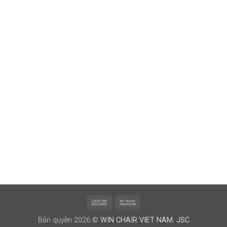
Cash
Bank
On
Transfer
Bản quyền 2026 ©
WIN CHAIR VIET NAM. JSC
Delivery