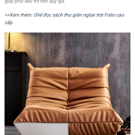
giây phút đều trở nên quý giá.
>>Xem thêm:
Ghế đọc sách thư giãn ngòai trời F
olio cao
cấp