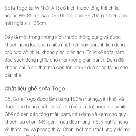
Sofa Togo tại WIN CHAIR có kích thước tổng thể chiều
ngang W= 85cm, sâu D= 100cm, cao H= 70cm. Chiều cao
mặt ngồi sH= 35cm.
Đây là một trong những kích thước thông dụng và được
khách hàng lựa chọn nhiều nhất hiện nay bởi tính tiện dụng,
phù hợp với nhiều không gian, diện tích. Thiết kế sofa nằm
đọc sách đúng nghĩa cho mọi không gian bài trí. Đem đến
không chỉ là nội thất mà còn tôn lên vẻ đẹp sang trọng cho
căn nhà.
Chất liệu ghế sofa Togo
Cốt Sofa Togo được làm bằng 100% mút nguyên khối và
được bọc bằng chất liệu vải lộn (vải giả da) hoặc da simili.
Ghế có sẵn các tông màu xám, nâu dậm và kem cho quý
khách lựa chọn. Mỗi gam màu đều mang một ý nghĩa riêng
về thẩm mỹ và phong thủy. Chọn một màu thật ưng ý để mọi