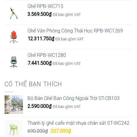
Ghế RPB-WC715
3.569.500
₫
Đã bao gồm VAT
Ghế Văn Phòng Công Thái Học RPB-WC1269
12.311.750
₫
Đã bao gồm VAT
Ghế RPB-WC1280
7.441.500
₫
Đã bao gồm VAT
CÓ THỂ BẠN THÍCH
Bộ Bàn Ghế Ban Công Ngoài Trời ST-CB103
2.590.000
₫
Đã bao gồm VAT
Thanh lý ghế cafe mặt nhựa chân sắt ST-WC242
Giá
Giá
690.000
₫
207.000
₫