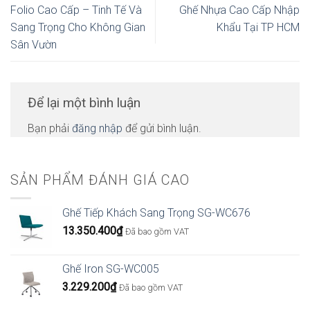
Folio Cao Cấp – Tinh Tế Và
Ghế Nhựa Cao Cấp Nhập
Sang Trọng Cho Không Gian
Khẩu Tại TP HCM
Sân Vườn
Để lại một bình luận
Bạn phải
đăng nhập
để gửi bình luận.
SẢN PHẨM ĐÁNH GIÁ CAO
Ghế Tiếp Khách Sang Trọng SG-WC676
13.350.400
₫
Đã bao gồm VAT
Ghế Iron SG-WC005
3.229.200
₫
Đã bao gồm VAT