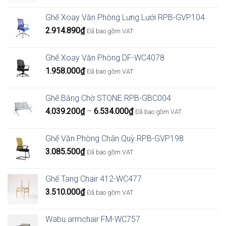
gốc
hiện
là:
tại
Ghế Xoay Văn Phòng Lưng Lưới RPB-GVP104
690.000₫.
là:
2.914.890
₫
Đã bao gồm VAT
207.000₫.
Ghế Xoay Văn Phòng DF-WC4078
1.958.000
₫
Đã bao gồm VAT
Ghế Băng Chờ STONE RPB-GBC004
Khoảng
4.039.200
₫
–
6.534.000
₫
Đã bao gồm VAT
giá:
từ
Ghế Văn Phòng Chân Quỳ RPB-GVP198
4.039.200₫
3.085.500
₫
Đã bao gồm VAT
đến
6.534.000₫
Ghế Tang Chair 412-WC477
3.510.000
₫
Đã bao gồm VAT
Wabu armchair FM-WC757