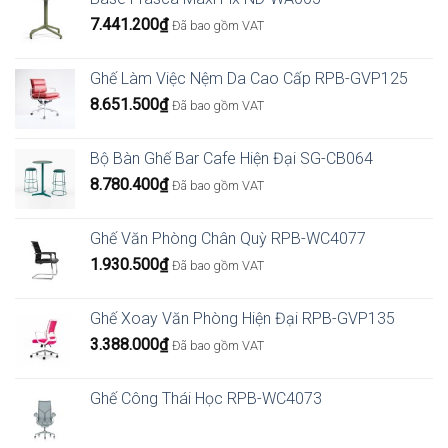
7.441.200
₫
Đã bao gồm VAT
Ghế Làm Việc Nệm Da Cao Cấp RPB-GVP125
8.651.500
₫
Đã bao gồm VAT
Bộ Bàn Ghế Bar Cafe Hiện Đại SG-CB064
8.780.400
₫
Đã bao gồm VAT
Ghế Văn Phòng Chân Quỳ RPB-WC4077
1.930.500
₫
Đã bao gồm VAT
Ghế Xoay Văn Phòng Hiện Đại RPB-GVP135
3.388.000
₫
Đã bao gồm VAT
Ghế Công Thái Học RPB-WC4073