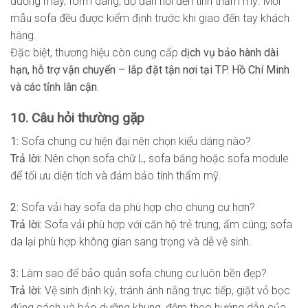
đường may, form dáng, độ đàn hồi đến tính thẩm mỹ. Mỗi
mẫu sofa đều được kiểm định trước khi giao đến tay khách
hàng.
Đặc biệt, thương hiệu còn cung cấp
dịch vụ bảo hành dài
hạn, hỗ trợ vận chuyển – lắp đặt tận nơi tại TP. Hồ Chí Minh
và các tỉnh lân cận
.
10. Câu hỏi thường gặp
1:
Sofa chung cư hiện đại nên chọn kiểu dáng nào?
Trả lời:
Nên chọn sofa chữ L, sofa băng hoặc sofa module
để tối ưu diện tích và đảm bảo tính thẩm mỹ.
2:
Sofa vải hay sofa da phù hợp cho chung cư hơn?
Trả lời:
Sofa vải phù hợp với căn hộ trẻ trung, ấm cúng; sofa
da lại phù hợp không gian sang trọng và dễ vệ sinh.
3:
Làm sao để bảo quản sofa chung cư luôn bền đẹp?
Trả lời:
Vệ sinh định kỳ, tránh ánh nắng trực tiếp, giặt vỏ bọc
đúng cách và bảo dưỡng khung, đệm theo hướng dẫn của