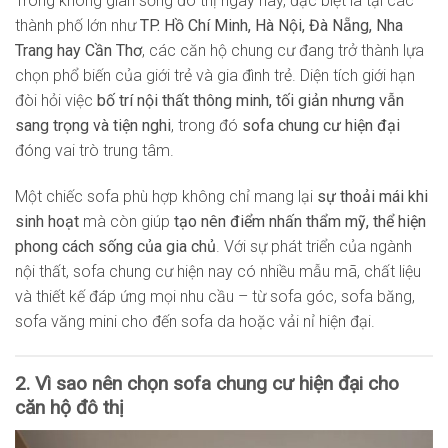
Trong không gian sống đô thị ngày nay, đặc biệt là tại các
thành phố lớn như
TP. Hồ Chí Minh, Hà Nội, Đà Nẵng, Nha
Trang hay Cần Thơ
, các căn hộ chung cư đang trở thành lựa
chọn phổ biến của giới trẻ và gia đình trẻ. Diện tích giới hạn
đòi hỏi việc
bố trí nội thất thông minh, tối giản nhưng vẫn
sang trọng và tiện nghi
, trong đó
sofa chung cư hiện đại
đóng vai trò trung tâm.
Một chiếc sofa phù hợp không chỉ mang lại
sự thoải mái khi
sinh hoạt
mà còn giúp
tạo nên điểm nhấn thẩm mỹ, thể hiện
phong cách sống của gia chủ
. Với sự phát triển của ngành
nội thất, sofa chung cư hiện nay có nhiều mẫu mã, chất liệu
và thiết kế đáp ứng mọi nhu cầu – từ sofa góc, sofa băng,
sofa văng mini cho đến sofa da hoặc vải nỉ hiện đại.
2. Vì sao nên chọn sofa chung cư hiện đại cho
căn hộ đô thị