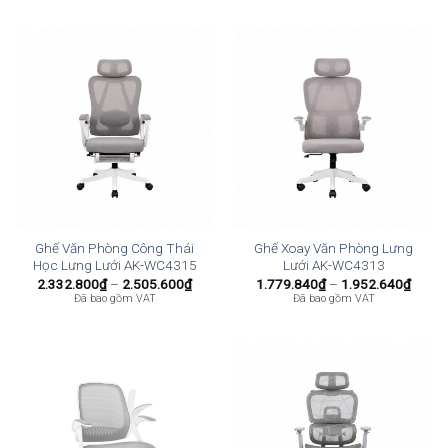
1.935.360₫
đến
2.108.160₫
Ghế Văn Phòng Công Thái
Ghế Xoay Văn Phòng Lưng
Học Lưng Lưới AK-WC4315
Lưới AK-WC4313
Khoảng
Khoả
2.332.800
₫
–
2.505.600
₫
1.779.840
₫
–
1.952.640
₫
giá:
giá:
Đã bao gồm VAT
Đã bao gồm VAT
từ
từ
2.332.800₫
1.779
đến
đến
2.505.600₫
1.952