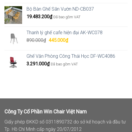
Bộ Bàn Ghế Sân Vườn ND-CB037
19.483.200
₫
Đã bao gồm VAT
Thanh lý ghế cafe hiện đại AK-WC078
Giá
Giá
890.000
₫
445.000
₫
gốc
hiện
là:
tại
Ghế Văn Phòng Công Thái Học DF-WC4086
890.000₫.
là:
3.291.000
₫
Đã bao gồm VAT
445.000₫.
Công Ty Cổ Phần Win Chair Việt Nam
Giấy phép ĐKKD số 0311890732 do sở kế hoạch và đầu tư
Tp. Hồ Chí Minh cấp ngày 20/07/2012