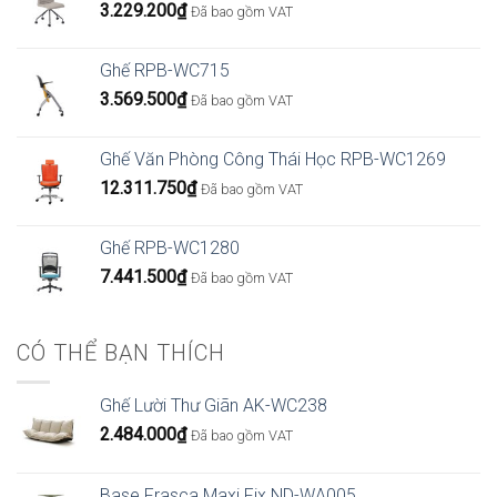
3.229.200
₫
Đã bao gồm VAT
Ghế RPB-WC715
3.569.500
₫
Đã bao gồm VAT
Ghế Văn Phòng Công Thái Học RPB-WC1269
12.311.750
₫
Đã bao gồm VAT
Ghế RPB-WC1280
7.441.500
₫
Đã bao gồm VAT
CÓ THỂ BẠN THÍCH
Ghế Lười Thư Giãn AK-WC238
2.484.000
₫
Đã bao gồm VAT
Base Frasca Maxi Fix ND-WA005