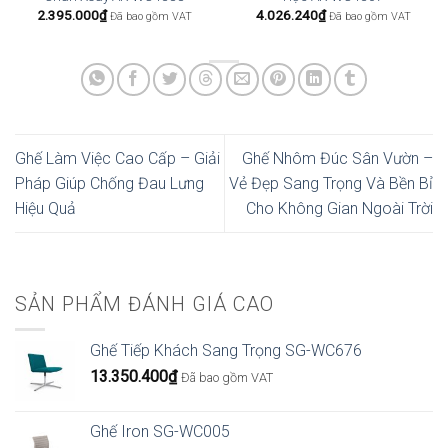
2.395.000
₫
4.026.240
₫
Đã bao gồm VAT
Đã bao gồm VAT
Ghế Làm Việc Cao Cấp – Giải
Ghế Nhôm Đúc Sân Vườn –
Pháp Giúp Chống Đau Lưng
Vẻ Đẹp Sang Trọng Và Bền Bỉ
Hiệu Quả
Cho Không Gian Ngoài Trời
SẢN PHẨM ĐÁNH GIÁ CAO
Ghế Tiếp Khách Sang Trọng SG-WC676
13.350.400
₫
Đã bao gồm VAT
Ghế Iron SG-WC005