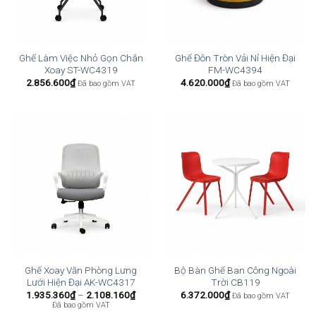
Ghế Làm Việc Nhỏ Gọn Chân
Ghế Đôn Tròn Vải Nỉ Hiện Đại
Xoay ST-WC4319
FM-WC4394
2.856.600
₫
4.620.000
₫
Đã bao gồm VAT
Đã bao gồm VAT
Ghế Xoay Văn Phòng Lưng
Bộ Bàn Ghế Ban Công Ngoài
Lưới Hiện Đại AK-WC4317
Trời CB119
Khoảng
1.935.360
₫
–
2.108.160
₫
6.372.000
₫
Đã bao gồm VAT
giá:
Đã bao gồm VAT
từ