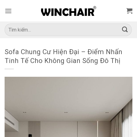
Bỏ
qua
nội
dung
Tìm
kiếm:
Sofa Chung Cư Hiện Đại – Điểm Nhấn
Tinh Tế Cho Không Gian Sống Đô Thị