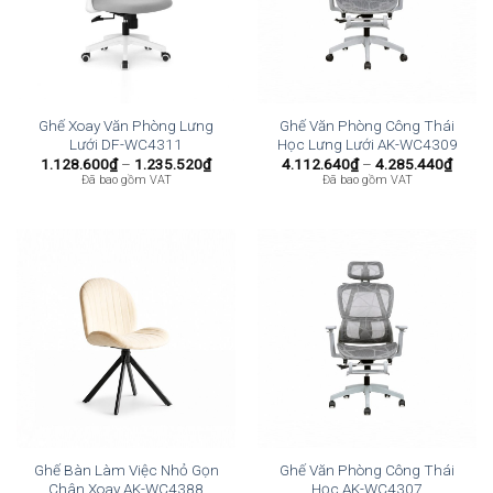
Ghế Xoay Văn Phòng Lưng
Ghế Văn Phòng Công Thái
Lưới DF-WC4311
Học Lưng Lưới AK-WC4309
Khoảng
Khoả
1.128.600
₫
–
1.235.520
₫
4.112.640
₫
–
4.285.440
₫
giá:
giá:
Đã bao gồm VAT
Đã bao gồm VAT
từ
từ
1.128.600₫
4.112
đến
đến
1.235.520₫
4.285
Ghế Bàn Làm Việc Nhỏ Gọn
Ghế Văn Phòng Công Thái
Chân Xoay AK-WC4388
Học AK-WC4307