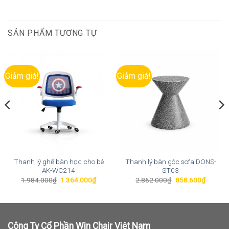
SẢN PHẨM TƯƠNG TỰ
Giảm giá!
Giảm giá!
Thanh lý ghế bàn học cho bé
Thanh lý bàn góc sofa DONS-
AK-WC214
ST03
Giá
Giá
Giá
Giá
1.984.000
₫
1.364.000
₫
2.862.000
₫
858.600
₫
gốc
hiện
gốc
hiện
là:
tại
là:
tại
1.984.000₫.
là:
2.862.000₫.
là:
0₫.
1.364.000₫.
858.60
Công Ty Cổ Phần Win Chair Việt Nam