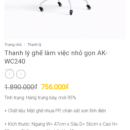
Trang chủ
/
Thanh lý
Thanh lý ghế làm việc nhỏ gọn AK-
WC240
Giá
Giá
1.890.000
₫
756.000
₫
gốc
hiện
Tình trạng: Hàng trưng bày, mới 95%
là:
tại
1.890.000₫.
là:
+ Chất liệu: Mặt ghế nhựa PP, chân sắt sơn tĩnh điện
756.000₫.
+ Kích thước: Ngang W= 47cm x Sâu D= 56cm x Cao H=