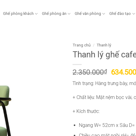
Ghế phòng khách
Ghế phòng ăn
Ghế văn phòng
Ghế đào tạo
Trang chủ
/
Thanh lý
Thanh lý ghế caf
Giá
2.350.000
₫
634.50
gốc
Tình trạng: Hàng trưng bày, m
là:
2.350.0
+ Chất liệu: Mặt nệm bọc vài, 
+ Kích thước:
Ngang W= 52cm x Sâu D=
Chiều cao mặt ngồi sH= 4