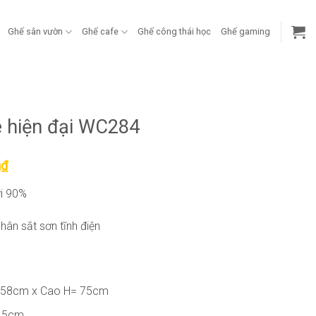
Ghế sân vườn
Ghế cafe
Ghế công thái học
Ghế gaming
e hiện đại WC284
Giá
0
₫
hiện
ới 90%
tại
00₫.
là:
chân sắt sơn tĩnh điện
634.500₫.
 58cm x Cao H= 75cm
6,5cm