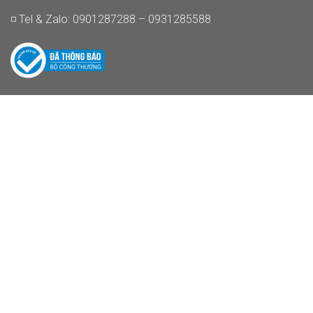
◽ Tel & Zalo: 0901287288 – 0931285588