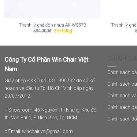
Thanh lý ghế đôn nhựa AK-WC573
Thanh lý ghế
Giá
Giá
594.000
₫
297.000
₫
gốc
hiện
là:
tại
594.000₫.
là:
297.000₫.
CHÍNH S
Công Ty Cổ Phần Win Chair Việt
Nam
Chính sách b
Giấy phép ĐKKD số 0311890732 do sở kế
Chính sách b
hoạch và đầu tư Tp. Hồ Chí Minh cấp ngày
Chính sách v
20/07/2012
Chính sách b
◽ Showroom: 46 Nguyễn Thị Nhung, Khu đô
thị Vạn Phúc, P. Hiệp Bình, Tp. HCM
Chính sách đổi
◽ Email:
winchair.vn@gmail.com