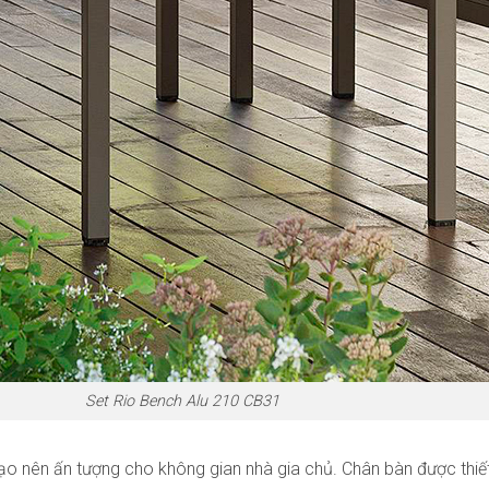
Set Rio Bench Alu 210 CB31
 tạo nên ấn tượng cho không gian nhà gia chủ. Chân bàn được thiế