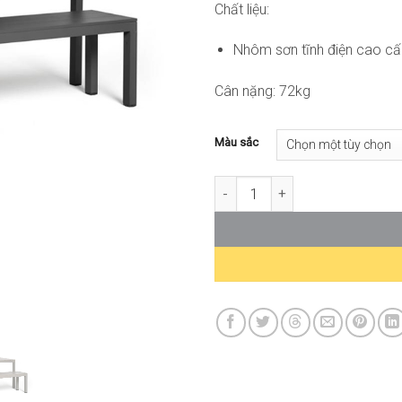
Chất liệu:
Nhôm sơn tĩnh điện cao c
Cân nặng: 72kg
Màu sắc
Set Rio Bench Alu 210 ND-CB31 