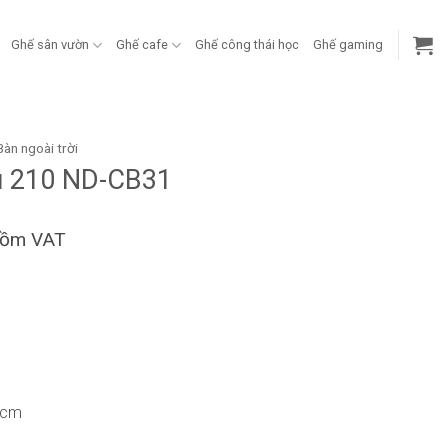
Ghế sân vườn
Ghế cafe
Ghế công thái học
Ghế gaming
Bàn ngoài trời
lu 210 ND-CB31
gồm VAT
5cm