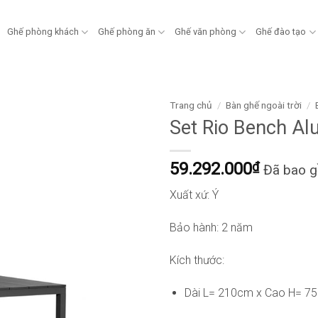
Ghế phòng khách
Ghế phòng ăn
Ghế văn phòng
Ghế đào tạo
Trang chủ
/
Bàn ghế ngoài trời
/
Set Rio Bench A
59.292.000
₫
Đã bao 
Xuất xứ: Ý
Bảo hành: 2 năm
Kích thước:
Dài L= 210cm x Cao H= 7