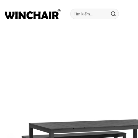
Bỏ
qua
Tìm
kiếm:
nội
dung