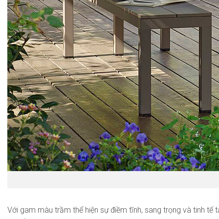
Với gam màu trầm thể hiện sự điềm tĩnh, sang trọng và tinh tế