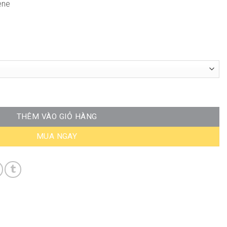
ene
 ST-WT114 số lượng
THÊM VÀO GIỎ HÀNG
MUA NGAY