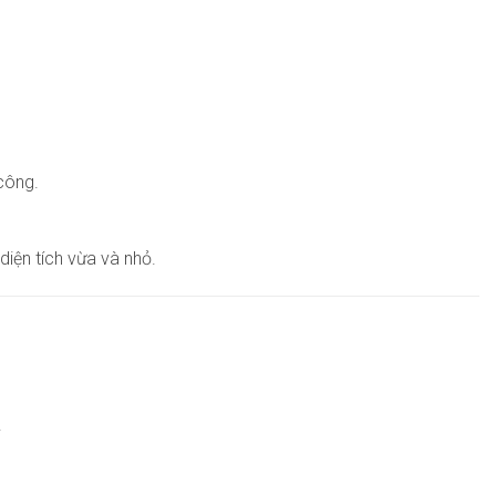
công.
iện tích vừa và nhỏ.
.