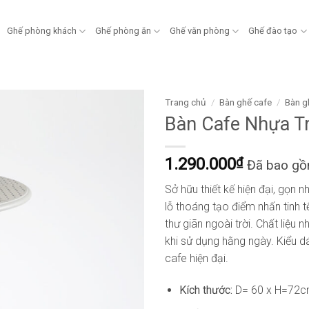
Ghế phòng khách
Ghế phòng ăn
Ghế văn phòng
Ghế đào tạo
Trang chủ
/
Bàn ghế cafe
/
Bàn g
Bàn Cafe Nhựa T
1.290.000
₫
Đã bao g
Sở hữu thiết kế hiện đại, gọn n
lỗ thoáng tạo điểm nhấn tinh 
thư giãn ngoài trời. Chất liệu 
khi sử dụng hằng ngày. Kiểu d
cafe hiện đại.
Kích thước:
D= 60 x H=72