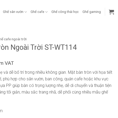
Ghế sân vườn
Ghế cafe
Ghế công thái học
Ghế gaming
hế cafe ngoài trời
ròn Ngoài Trời ST-WT114
ồm VAT
hẹ và dễ bố trí trong nhiều không gian. Mặt bàn tròn với họa tiết
tế, phù hợp cho sân vườn, ban công, quán cafe hoặc khu vực
nhựa PP giúp bàn có trọng lượng nhẹ, dễ di chuyển và thuận tiện
áng tối giản, màu sắc trang nhã, dễ phối cùng nhiều mẫu ghế
cm