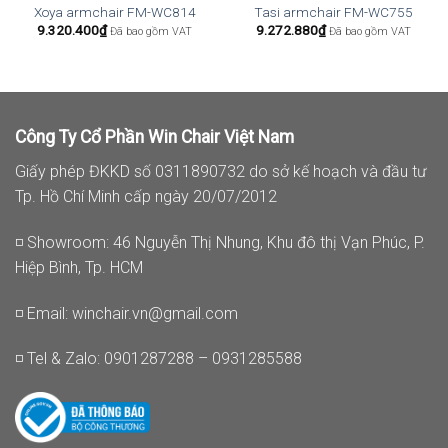
Xoya armchair FM-WC814
Tasi armchair FM-WC755
9.320.400
₫
9.272.880
₫
Đã bao gồm VAT
Đã bao gồm VAT
Công Ty Cổ Phần Win Chair Việt Nam
Giấy phép ĐKKD số 0311890732 do sở kế hoạch và đầu tư
Tp. Hồ Chí Minh cấp ngày 20/07/2012
◽ Showroom: 46 Nguyễn Thị Nhung, Khu đô thị Vạn Phúc, P.
Hiệp Bình, Tp. HCM
◽ Email:
winchair.vn@gmail.com
◽ Tel & Zalo: 0901287288 – 0931285588