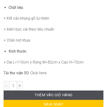
Chất liệu:
+ Kết cấu khung gỗ tự nhiên
+ Đệm bọc vải theo tiêu chuẩn
+ Chân nút nhựa
Kích thước:
+ Dài L=110cm x Rộng W=82cm x Cao H=70cm
Tải thư viện 3D
: Click here
Loop armchair FM-WC869 số lượng
THÊM VÀO GIỎ HÀNG
MUA NGAY