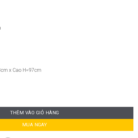
n
8cm x Cao H=97cm
ượng
THÊM VÀO GIỎ HÀNG
MUA NGAY