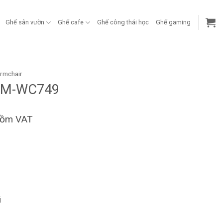
Ghế sân vườn
Ghế cafe
Ghế công thái học
Ghế gaming
rmchair
 FM-WC749
gồm VAT
i