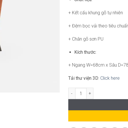
+ Kết cấu khung gỗ tự nhiên
+ Đệm bọc vải theo tiêu chuẩ
+ Chân gỗ sơn PU
Kích thước:
+ Ngang W=68cm x Sâu D=7
Tải thư viện 3D
:
Click here
Jason armchair FM-WC749 số l