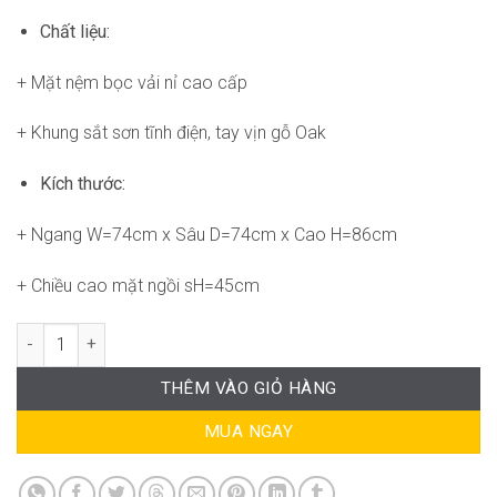
Chất liệu:
+ Mặt nệm bọc vải nỉ cao cấp
+ Khung sắt sơn tĩnh điện, tay vịn gỗ Oak
Kích thước:
+ Ngang W=74cm x Sâu D=74cm x Cao H=86cm
+ Chiều cao mặt ngồi sH=45cm
Ghế Carell Armchair SG-WC132 số lượng
THÊM VÀO GIỎ HÀNG
MUA NGAY