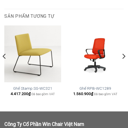
SẢN PHẨM TƯƠNG TỰ
Ghế Stamp SG-WC321
Ghế RPB-WC1289
4.417.200
₫
1.560.900
₫
Đã bao gồm VAT
Đã bao gồm VAT
Công Ty Cổ Phần Win Chair Việt Nam