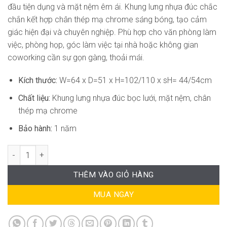
đầu tiện dụng và mặt nệm êm ái. Khung lưng nhựa đúc chắc
chắn kết hợp chân thép mạ chrome sáng bóng, tạo cảm
giác hiện đại và chuyên nghiệp. Phù hợp cho văn phòng làm
việc, phòng họp, góc làm việc tại nhà hoặc không gian
coworking cần sự gọn gàng, thoải mái.
Kích thước:
W=64 x D=51 x H=102/110 x sH= 44/54cm
Chất liệu:
Khung lưng nhựa đúc bọc lưới, mặt nệm, chân
thép mạ chrome
Bảo hành:
1 năm
Ghế Xoay Văn Phòng Lưng Lưới Hiện Đại RPB-GVP255 số lượng
THÊM VÀO GIỎ HÀNG
MUA NGAY