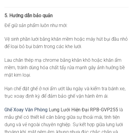
5. Hướng dẫn bảo quản
Để giữ sản phẩm luôn như mới:
Vệ sinh phần lưới bằng khăn mềm hoặc máy hút bụi đầu nhỏ
để loại bỏ bụi bám trong các khe lưới.
Lau chân thép mạ chrome bằng khăn khô hoặc khăn ẩm
mềm, tránh dùng hóa chất tẩy rửa mạnh gây ảnh hưởng bề
mặt kim loại.
Hạn chế đặt ghế ở nơi ẩm ướt lâu ngày và kiểm tra bánh xe,
trục xoay định kỳ để đảm bảo ghế vận hành êm ái.
Ghế Xoay Văn Phòng
Lưng Lưới Hiện Đại RPB-GVP255
là
mẫu ghế có thiết kế cân bằng giữa sự thoải mái, tính tiện
dụng và vẻ ngoài chuyên nghiệp. Sự kết hợp giữa lưng lưới
thoáng khí, mặt nệm êm, khung nhựa đúc chắc chắn và