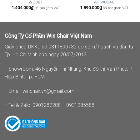
WC081
AK-WC240
1.404.000
₫
1.890.000
₫
Đã bao gồm VAT
Đã bao gồm VAT
Công Ty Cổ Phần Win Chair Việt Nam
Giấy phép ĐKKD số 0311890732 do sở kế hoạch và đầu tư
Tp. Hồ Chí Minh cấp ngày 20/07/2012
◽ Showroom: 46 Nguyễn Thị Nhung, Khu đô thị Vạn Phúc, P.
Hiệp Bình, Tp. HCM
◽ Email:
winchair.vn@gmail.com
◽ Tel & Zalo: 0901287288 – 0931285588