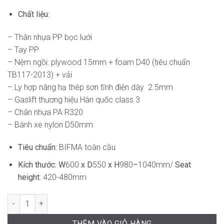
Chất liệu:
– Thân nhựa PP bọc lưới
– Tay PP
– Nệm ngồi: plywood 15mm + foam D40 (tiêu chuẩn
TB117-2013) + vải
– Ly hợp nâng hạ thép sơn tĩnh điện dày 2.5mm
– Gaslift thương hiệu Hàn quốc class 3
– Chân nhựa PA R320
– Bánh xe nylon D50mm
Tiêu chuẩn:
BIFMA toàn cầu
Kích thước:
W
600
x D
550
x H
980
–
1040mm/
Seat
height:
420-480mm
Ghế Xoay Văn Phòng DF-WC4078 số lượng
THÊM VÀO GIỎ HÀNG