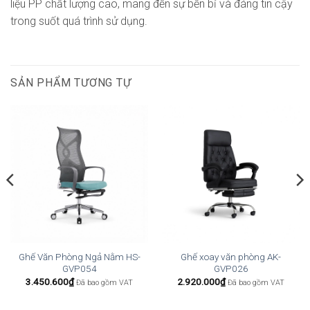
liệu PP chất lượng cao, mang đến sự bền bỉ và đáng tin cậy
trong suốt quá trình sử dụng.
SẢN PHẨM TƯƠNG TỰ
Ghế Văn Phòng Ngả Nằm HS-
Ghế xoay văn phòng AK-
GVP054
GVP026
3.450.600
₫
2.920.000
₫
Đã bao gồm VAT
Đã bao gồm VAT