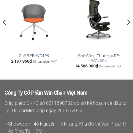
Ghế Công Thái Học DF-
Ghế RPB-WC199
WC4004
2.137.850
₫
Đã bao gồm VAT
14.586.000
₫
Đã bao gồm VAT
Công Ty Cổ Phần Win Chair Việt Nam
Giấy phép ĐKKD số 0311890732 do sở kế hoạch và đầu tư
Tp. Hồ Chí Minh cấp ngày 20/07/2012
◽ Showroom: 46 Nguyễn Thị Nhung, Khu đô thị Vạn Phúc, P.
Hiệp Bình, Tp. HCM