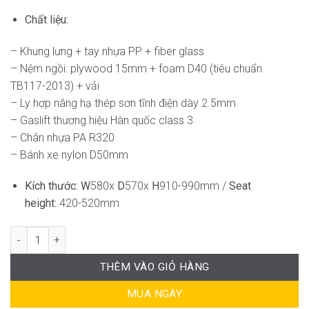
Chất liệu:
– Khung lưng + tay nhựa PP + fiber glass
– Nệm ngồi: plywood 15mm + foam D40 (tiêu chuẩn
TB117-2013) + vải
– Ly hợp nâng hạ thép sơn tĩnh điện dày 2.5mm
– Gaslift thương hiệu Hàn quốc class 3
– Chân nhựa PA R320
– Bánh xe nylon D50mm
Kích thước:
W
580x
D
570x
H
910-990mm /
Seat
height:
420-520mm
Ghế Xoay Văn Phòng DF-WC4039 số lượng
THÊM VÀO GIỎ HÀNG
MUA NGAY