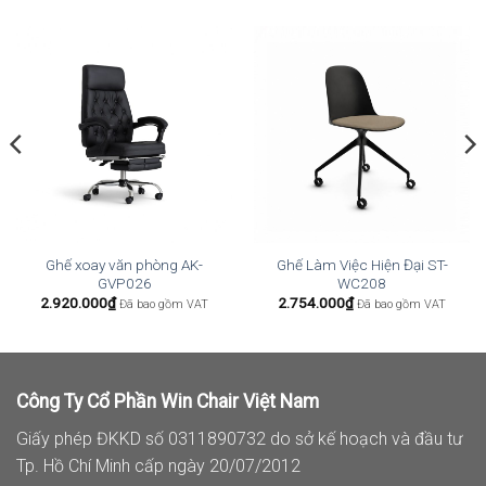
Ghế xoay văn phòng AK-
Ghế Làm Việc Hiện Đại ST-
GVP026
WC208
2.920.000
₫
2.754.000
₫
Đã bao gồm VAT
Đã bao gồm VAT
Công Ty Cổ Phần Win Chair Việt Nam
Giấy phép ĐKKD số 0311890732 do sở kế hoạch và đầu tư
Tp. Hồ Chí Minh cấp ngày 20/07/2012