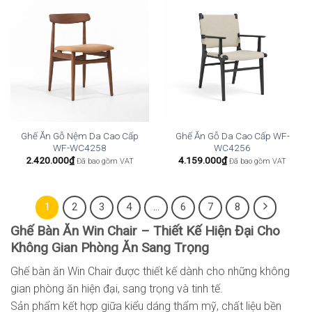
Ghế Ăn Gỗ Nệm Da Cao Cấp
Ghế Ăn Gỗ Da Cao Cấp WF-
WF-WC4258
WC4256
2.420.000
₫
4.159.000
₫
Đã bao gồm VAT
Đã bao gồm VAT
1
2
3
4
…
6
7
8
Ghế Bàn Ăn Win Chair – Thiết Kế Hiện Đại Cho
Không Gian Phòng Ăn Sang Trọng
Ghế bàn ăn Win Chair được thiết kế dành cho những không
gian phòng ăn hiện đại, sang trọng và tinh tế.
Sản phẩm kết hợp giữa kiểu dáng thẩm mỹ, chất liệu bền