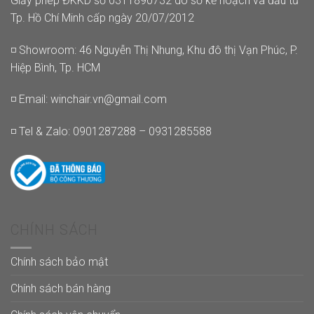
Giấy phép ĐKKD số 0311890732 do sở kế hoạch và đầu tư
Tp. Hồ Chí Minh cấp ngày 20/07/2012
◽ Showroom: 46 Nguyễn Thị Nhung, Khu đô thị Vạn Phúc, P.
Hiệp Bình, Tp. HCM
◽ Email:
winchair.vn@gmail.com
◽ Tel & Zalo: 0901287288 – 0931285588
CHÍNH SÁCH
Chính sách bảo mật
Chính sách bán hàng