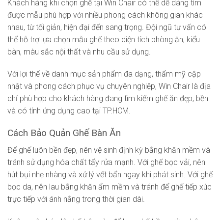
Khách hàng khi chọn ghế tại Win Chair có thể dễ dàng tìm
được mẫu phù hợp với nhiều phong cách không gian khác
nhau, từ tối giản, hiện đại đến sang trọng. Đội ngũ tư vấn có
thể hỗ trợ lựa chọn mẫu ghế theo diện tích phòng ăn, kiểu
bàn, màu sắc nội thất và nhu cầu sử dụng.
Với lợi thế về danh mục sản phẩm đa dạng, thẩm mỹ cập
nhật và phong cách phục vụ chuyên nghiệp, Win Chair là địa
chỉ phù hợp cho khách hàng đang tìm kiếm ghế ăn đẹp, bền
và có tính ứng dụng cao tại TP.HCM.
Cách Bảo Quản Ghế Bàn Ăn
Để ghế luôn bền đẹp, nên vệ sinh định kỳ bằng khăn mềm và
tránh sử dụng hóa chất tẩy rửa mạnh. Với ghế bọc vải, nên
hút bụi nhẹ nhàng và xử lý vết bẩn ngay khi phát sinh. Với ghế
bọc da, nên lau bằng khăn ẩm mềm và tránh để ghế tiếp xúc
trực tiếp với ánh nắng trong thời gian dài.