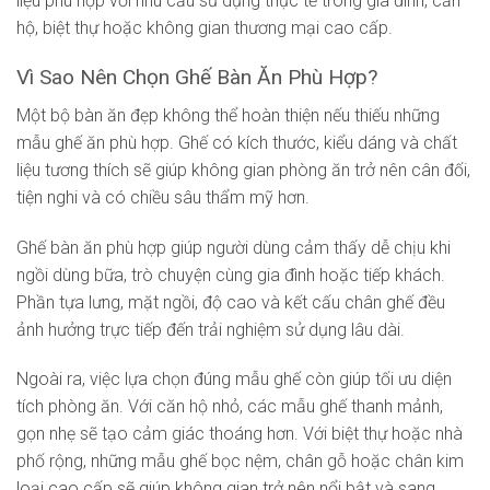
liệu phù hợp với nhu cầu sử dụng thực tế trong gia đình, căn
hộ, biệt thự hoặc không gian thương mại cao cấp.
Vì Sao Nên Chọn Ghế Bàn Ăn Phù Hợp?
Một bộ bàn ăn đẹp không thể hoàn thiện nếu thiếu những
mẫu ghế ăn phù hợp. Ghế có kích thước, kiểu dáng và chất
liệu tương thích sẽ giúp không gian phòng ăn trở nên cân đối,
tiện nghi và có chiều sâu thẩm mỹ hơn.
Ghế bàn ăn phù hợp giúp người dùng cảm thấy dễ chịu khi
ngồi dùng bữa, trò chuyện cùng gia đình hoặc tiếp khách.
Phần tựa lưng, mặt ngồi, độ cao và kết cấu chân ghế đều
ảnh hưởng trực tiếp đến trải nghiệm sử dụng lâu dài.
Ngoài ra, việc lựa chọn đúng mẫu ghế còn giúp tối ưu diện
tích phòng ăn. Với căn hộ nhỏ, các mẫu ghế thanh mảnh,
gọn nhẹ sẽ tạo cảm giác thoáng hơn. Với biệt thự hoặc nhà
phố rộng, những mẫu ghế bọc nệm, chân gỗ hoặc chân kim
loại cao cấp sẽ giúp không gian trở nên nổi bật và sang