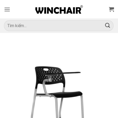
Bỏ
qua
nội
dung
Tìm
kiếm: