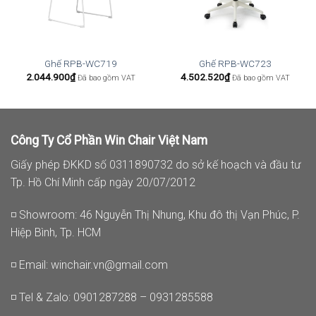
Ghế RPB-WC719
Ghế RPB-WC723
2.044.900
₫
4.502.520
₫
Đã bao gồm VAT
Đã bao gồm VAT
Công Ty Cổ Phần Win Chair Việt Nam
Giấy phép ĐKKD số 0311890732 do sở kế hoạch và đầu tư
Tp. Hồ Chí Minh cấp ngày 20/07/2012
◽ Showroom: 46 Nguyễn Thị Nhung, Khu đô thị Vạn Phúc, P.
Hiệp Bình, Tp. HCM
◽ Email:
winchair.vn@gmail.com
◽ Tel & Zalo: 0901287288 – 0931285588