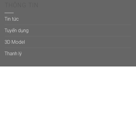
THÔNG TIN
Tin tức
Tuyển dụng
3D Model
Thanh lý