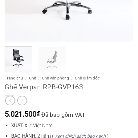
Trang chủ
/
Ghế
/
Ghế văn phòng
/
Ghế giám đốc
Ghế Verpan RPB-GVP163
5.021.500
₫
Đã bao gồm VAT
XUẤT XỨ:
Việt Nam
BẢO HÀNH:
2 năm (
Xem chính sách bảo hành
)