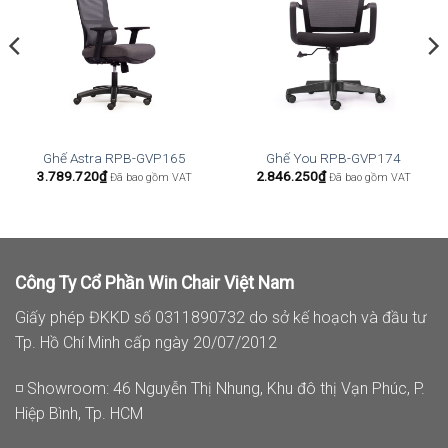
Ghế Astra RPB-GVP165
Ghế You RPB-GVP174
3.789.720
₫
2.846.250
₫
Đã bao gồm VAT
Đã bao gồm VAT
Công Ty Cổ Phần Win Chair Việt Nam
Giấy phép ĐKKD số 0311890732 do sở kế hoạch và đầu tư
Tp. Hồ Chí Minh cấp ngày 20/07/2012
◽ Showroom: 46 Nguyễn Thị Nhung, Khu đô thị Vạn Phúc, P.
Hiệp Bình, Tp. HCM