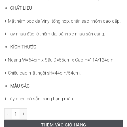
CHẤT LIỆU
+ Mặt nệm bọc da Vinyl tổng hợp, chân sao nhôm cao cấp.
+ Tay nhựa đúc lót nệm da, bánh xe nhựa sàn cứng.
KÍCH THƯỚC
+ Ngang W=64cm x Sâu D=55cm x Cao H=114/124cm.
+ Chiều cao mặt ngồi sH=44cm/54cm.
MÀU SẮC
+ Tùy chọn có sẵn trong bảng màu.
Ghế Verpan RPB-GVP163 số lượng
THÊM VÀO GIỎ HÀNG