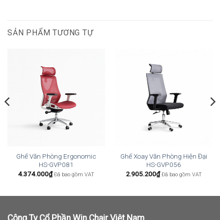
SẢN PHẨM TƯƠNG TỰ
Ghế Văn Phòng Ergonomic
Ghế Xoay Văn Phòng Hiện Đại
HS-GVP081
HS-GVP056
4.374.000
₫
2.905.200
₫
Đã bao gồm VAT
Đã bao gồm VAT
Công Ty Cổ Phần Win Chair Việt Nam