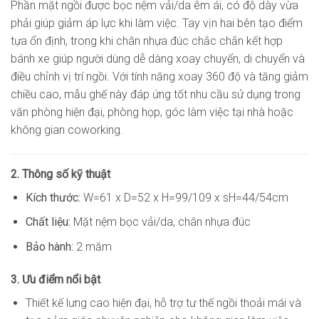
Phần mặt ngồi được bọc nệm vải/da êm ái, có độ dày vừa
phải giúp giảm áp lực khi làm việc. Tay vịn hai bên tạo điểm
tựa ổn định, trong khi chân nhựa đúc chắc chắn kết hợp
bánh xe giúp người dùng dễ dàng xoay chuyển, di chuyển và
điều chỉnh vị trí ngồi. Với tính năng xoay 360 độ và tăng giảm
chiều cao, mẫu ghế này đáp ứng tốt nhu cầu sử dụng trong
văn phòng hiện đại, phòng họp, góc làm việc tại nhà hoặc
không gian coworking.
2. Thông số kỹ thuật
Kích thước:
W=61 x D=52 x H=99/109 x sH=44/54cm
Chất liệu:
Mặt nệm bọc vải/da, chân nhựa đúc
Bảo hành:
2 măm
3. Ưu điểm nổi bật
Thiết kế lưng cao hiện đại, hỗ trợ tư thế ngồi thoải mái và