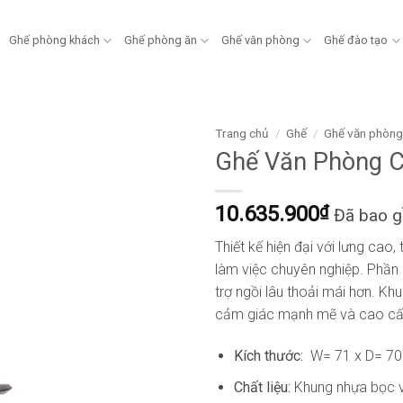
Ghế phòng khách
Ghế phòng ăn
Ghế văn phòng
Ghế đào tạo
Trang chủ
/
Ghế
/
Ghế văn phòn
Ghế Văn Phòng 
10.635.900
₫
Đã bao 
Thiết kế hiện đại với lưng cao,
làm việc chuyên nghiệp. Phần 
trợ ngồi lâu thoải mái hơn. K
cảm giác mạnh mẽ và cao cấp
Kích thước:
W= 71 x D= 70
Chất liệu:
Khung nhựa bọc vả