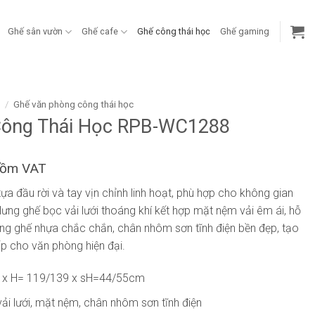
Ghế sân vườn
Ghế cafe
Ghế công thái học
Ghế gaming
g
/
Ghế văn phòng công thái học
Công Thái Học RPB-WC1288
gồm VAT
 tựa đầu rời và tay vịn chỉnh linh hoạt, phù hợp cho không gian
lưng ghế bọc vải lưới thoáng khí kết hợp mặt nệm vải êm ái, hỗ
hung ghế nhựa chắc chắn, chân nhôm sơn tĩnh điện bền đẹp, tạo
 cho văn phòng hiện đại.
 x H= 119/139 x sH=44/55cm
i lưới, mặt nệm, chân nhôm sơn tĩnh điện