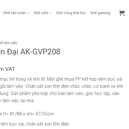
Ghế sân vườn
Ghế cafe
Ghế công thái học
Ghế gaming
ế làm việc
ện Đại AK-GVP208
ồm VAT
ại, trẻ trung và tinh tế. Mặt ghế nhựa PP kết hợp nệm bọc vải
ồi làm việc. Chân sắt sơn tĩnh điện chắc chắn, có bánh xe linh
 dụng. Sản phẩm phù hợp cho bàn làm việc, góc học tập, văn
 làm việc tại nhà.
 x H= 81/88 x sH= 47/55cm
nệm bọc vải, chân sắt sơn tĩnh điện.