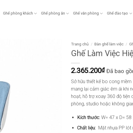
Ghế phòng khách
Ghế phòng ăn
Ghế văn phòng
Ghế đào tạo
Trang chủ
/
Bàn ghế làm việc
/
Gh
Ghế Làm Việc Hi
2.365.200
₫
Đã bao g
Sở hữu thiết kế bo cong mềm m
mang lại cảm giác êm ái khi ng
hoạt, hỗ trợ xoay 360 độ tiện
phòng, studio hoặc không gian
Kích thước:
W= 47 x D= 58
Chất liệu:
Mặt nhựa PP lót 