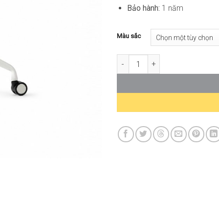
Bảo hành:
1 năm
Màu sắc
Ghế Làm Việc Hiện Đại AK-GVP2