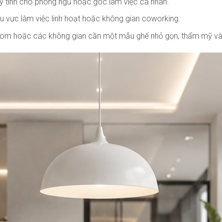
áy tính cho phòng ngủ hoặc góc làm việc cá nhân.
hu vực làm việc linh hoạt hoặc không gian coworking.
wroom hoặc các không gian cần một mẫu ghế nhỏ gọn, thẩm mỹ và 