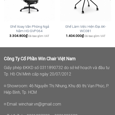
Ghế Xoay Văn Phòng Ngả
Ghế Làm Việc Hiện Đại AK-
Nằm HS-GVP064
WC081
3.304.800
₫
1.404.000
₫
Đã bao gồm VAT
Đã bao gồm VAT
Công Ty Cổ Phần Win Chair Việt Nam
Giấy phép ĐKKD số 0311890732 do sở kế hoạch và đầu tư
Tp. Hồ Chí Minh cấp ngày 20/07/2012
◽ Showroom: 46 Nguyễn Thị Nhung, Khu đô thị Vạn Phúc, P.
Hiệp Bình, Tp. HCM
◽ Email:
winchair.vn@gmail.com