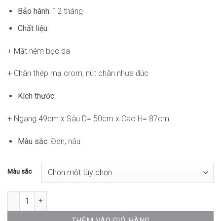
Bảo hành:
12 tháng
Chất liệu:
+ Mặt nệm bọc da
+ Chân thép mạ crom, nút chân nhựa đúc
Kích thước:
+ Ngang 49cm x Sâu D= 50cm x Cao H= 87cm
Màu sắc:
Đen, nâu
Màu sắc
Ghế Văn Phòng Chân Quỳ Nệm Da DP-GVP009 số lượng
THÊM VÀO GIỎ HÀNG