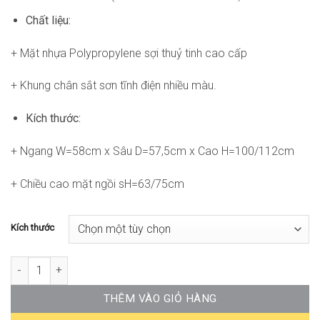
đến
Chất liệu:
2.797.200₫
+ Mặt nhựa Polypropylene sợi thuỷ tinh cao cấp
+ Khung chân sắt sơn tĩnh điện nhiều màu.
Kích thước:
+ Ngang W=58cm x Sâu D=57,5cm x Cao H=100/112cm
+ Chiều cao mặt ngồi sH=63/75cm
Kích thước
Ghế Bar Tobe SG-WC655 số lượng
THÊM VÀO GIỎ HÀNG