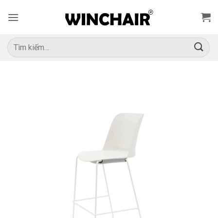
Bỏ
qua
nội
dung
Tìm
kiếm: