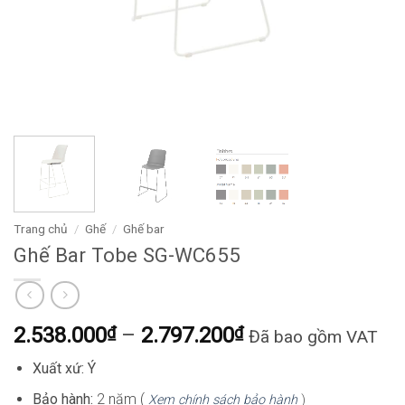
Trang chủ
/
Ghế
/
Ghế bar
Ghế Bar Tobe SG-WC655
Khoảng
2.538.000
₫
–
2.797.200
₫
Đã bao gồm VAT
giá:
Xuất xứ: Ý
từ
2.538.000₫
Bảo hành:
2 năm (
Xem chính sách bảo hành
)