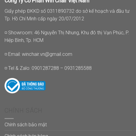
Công Ty Cổ Phần Win Chair Việt Nam
Giấy phép ĐKKD số 0311890732 do sở kế hoạch và đầu tư
Tp. Hồ Chí Minh cấp ngày 20/07/2012
◽ Showroom: 46 Nguyễn Thị Nhung, Khu đô thị Vạn Phúc, P.
Hiệp Bình, Tp. HCM
◽ Email:
winchair.vn@gmail.com
◽ Tel & Zalo: 0901287288 – 0931285588
CHÍNH SÁCH
Chính sách bảo mật