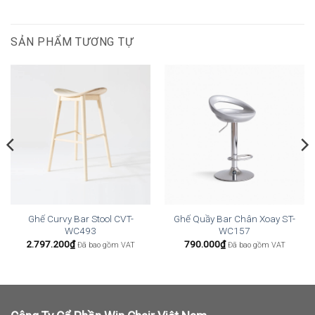
SẢN PHẨM TƯƠNG TỰ
Ghế Curvy Bar Stool CVT-
Ghế Quầy Bar Chân Xoay ST-
WC493
WC157
2.797.200
₫
790.000
₫
Đã bao gồm VAT
Đã bao gồm VAT