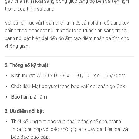
gác chân kim loại sáng bóng giúp tăng độ bền và tiện nghi
trong quá trình sử dụng.
Với bảng màu vải hoàn thiện tinh tế, sản phẩm dễ dàng tùy
chỉnh theo concept nội thất: từ tông trung tính sang trọng,
xanh nổi bật hiện đại đến đỏ ấm tạo điểm nhấn cá tính cho
không gian.
2. Thông số kỹ thuật
Kích thước:
W=50 x D=48 x H=91/101 x sH=66/75cm
Chất liệu:
Mặt polyurethane bọc vải/ da, chân gỗ Oak
Bảo hành:
2 năm
3. Ưu điểm nổi bật
Thiết kế lưng tựa cao vừa phải, dáng ghế gọn, thanh
thoát, phù hợp với các không gian quầy bar hiện đại và
bếp đảo cao cấp.