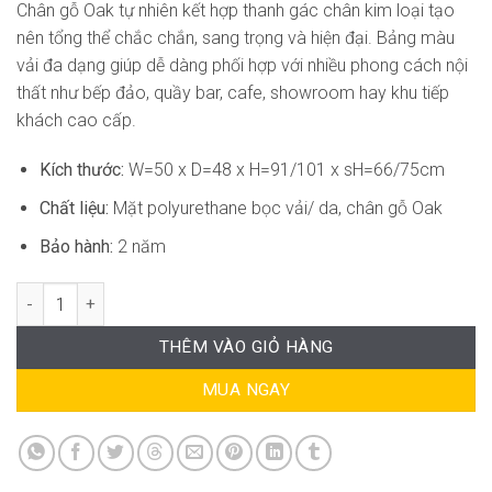
Chân gỗ Oak tự nhiên kết hợp thanh gác chân kim loại tạo
nên tổng thể chắc chắn, sang trọng và hiện đại. Bảng màu
vải đa dạng giúp dễ dàng phối hợp với nhiều phong cách nội
thất như bếp đảo, quầy bar, cafe, showroom hay khu tiếp
khách cao cấp.
Kích thước:
W=50 x D=48 x H=91/101 x sH=66/75cm
Chất liệu:
Mặt polyurethane bọc vải/ da, chân gỗ Oak
Bảo hành:
2 năm
Ghế Quầy Bar Hiện Đại SG-WC360 số lượng
THÊM VÀO GIỎ HÀNG
MUA NGAY