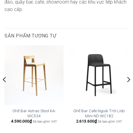
đảo, quầy bar, cafe, showroom hay các khu vực tiếp khách
cao cấp.
SẢN PHẨM TƯƠNG TỰ
Ghế Bar Astras Stool KA-
Ghế Bar Cafe Ngoài Trời Lido
WC534
Mini ND-WC182
4.590.000
₫
2.613.600
₫
Đã bao gồm VAT
Đã bao gồm VAT