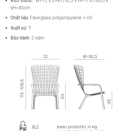
Kích thước:
W=72 x D=81/92,5 x H=113/106,5 x
sH=45cm
Chất liệu:
Fiberglass polypropylene + UV
Xuất xứ:
Ý
Bảo hành:
2 năm