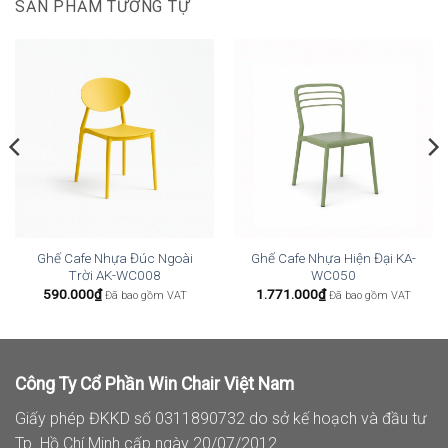
SẢN PHẨM TƯƠNG TỰ
Ghế Cafe Nhựa Đúc Ngoài
Ghế Cafe Nhựa Hiện Đại KA-
Trời AK-WC008
WC050
590.000
₫
1.771.000
₫
Đã bao gồm VAT
Đã bao gồm VAT
Công Ty Cổ Phần Win Chair Việt Nam
Giấy phép ĐKKD số 0311890732 do sở kế hoạch và đầu tư
Tp. Hồ Chí Minh cấp ngày 20/07/2012