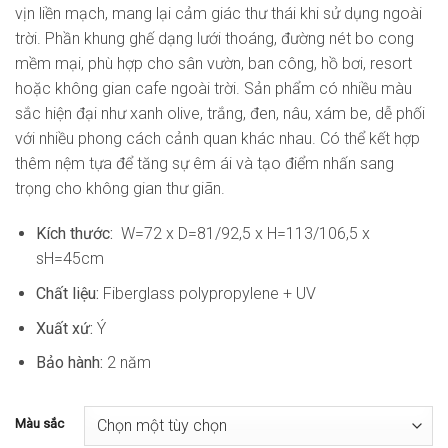
vịn liền mạch, mang lại cảm giác thư thái khi sử dụng ngoài
trời. Phần khung ghế dạng lưới thoáng, đường nét bo cong
mềm mại, phù hợp cho sân vườn, ban công, hồ bơi, resort
hoặc không gian cafe ngoài trời. Sản phẩm có nhiều màu
sắc hiện đại như xanh olive, trắng, đen, nâu, xám be, dễ phối
với nhiều phong cách cảnh quan khác nhau. Có thể kết hợp
thêm nệm tựa để tăng sự êm ái và tạo điểm nhấn sang
trọng cho không gian thư giãn.
Kích thước:
W=72 x D=81/92,5 x H=113/106,5 x
sH=45cm
Chất liệu:
Fiberglass polypropylene + UV
Xuất xứ:
Ý
Bảo hành:
2 năm
Màu sắc