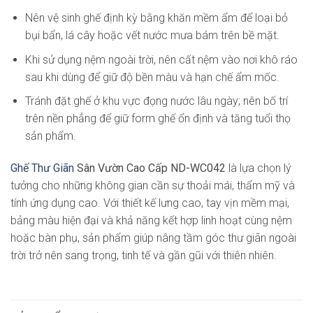
Nên vệ sinh ghế định kỳ bằng khăn mềm ẩm để loại bỏ
bụi bẩn, lá cây hoặc vết nước mưa bám trên bề mặt.
Khi sử dụng nệm ngoài trời, nên cất nệm vào nơi khô ráo
sau khi dùng để giữ độ bền màu và hạn chế ẩm mốc.
Tránh đặt ghế ở khu vực đọng nước lâu ngày; nên bố trí
trên nền phẳng để giữ form ghế ổn định và tăng tuổi thọ
sản phẩm.
Ghế Thư Giãn
Sân Vườn Cao Cấp ND-WC042
là lựa chọn lý
tưởng cho những không gian cần sự thoải mái, thẩm mỹ và
tính ứng dụng cao. Với thiết kế lưng cao, tay vịn mềm mại,
bảng màu hiện đại và khả năng kết hợp linh hoạt cùng nệm
hoặc bàn phụ, sản phẩm giúp nâng tầm góc thư giãn ngoài
trời trở nên sang trọng, tinh tế và gần gũi với thiên nhiên.