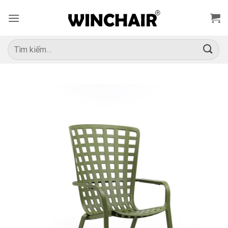
Bỏ
qua
nội
dung
Tìm
kiếm: