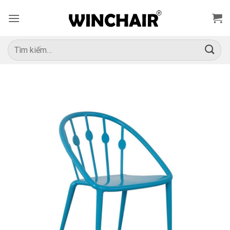
Bỏ
qua
nội
dung
Tìm
kiếm: