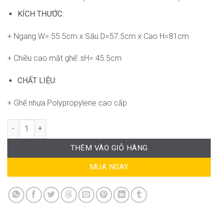
KÍCH THƯỚC:
+ Ngang W= 55.5cm x Sâu D=57.5cm x Cao H=81cm
+ Chiều cao mặt ghế: sH= 45.5cm
CHẤT LIỆU:
+ Ghế nhựa Polypropylene cao cấp
Ghế Revival ND-WC118 số lượng
THÊM VÀO GIỎ HÀNG
MUA NGAY