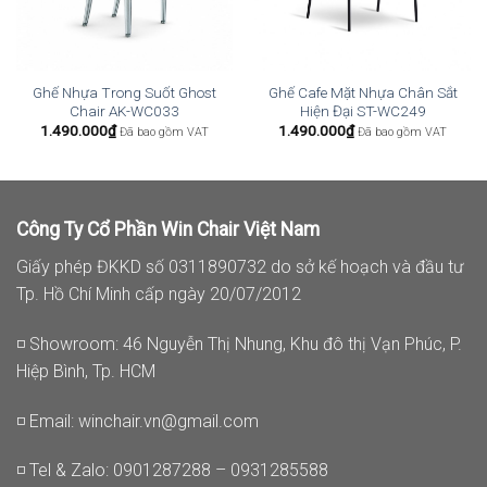
Ghế Nhựa Trong Suốt Ghost
Ghế Cafe Mặt Nhựa Chân Sắt
Chair AK-WC033
Hiện Đại ST-WC249
1.490.000
₫
1.490.000
₫
Đã bao gồm VAT
Đã bao gồm VAT
Công Ty Cổ Phần Win Chair Việt Nam
Giấy phép ĐKKD số 0311890732 do sở kế hoạch và đầu tư
Tp. Hồ Chí Minh cấp ngày 20/07/2012
◽ Showroom: 46 Nguyễn Thị Nhung, Khu đô thị Vạn Phúc, P.
Hiệp Bình, Tp. HCM
◽ Email:
winchair.vn@gmail.com
◽ Tel & Zalo: 0901287288 – 0931285588