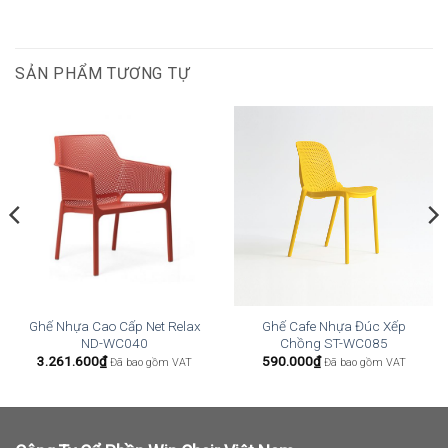
SẢN PHẨM TƯƠNG TỰ
Ghế Nhựa Cao Cấp Net Relax
Ghế Cafe Nhựa Đúc Xếp
ND-WC040
Chồng ST-WC085
3.261.600
₫
590.000
₫
Đã bao gồm VAT
Đã bao gồm VAT