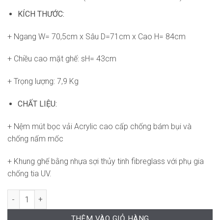
KÍCH THƯỚC:
+ Ngang W= 70,5cm x Sâu D=71cm x Cao H= 84cm
+ Chiều cao mặt ghế: sH= 43cm
+ Trọng lượng: 7,9 Kg
CHẤT LIỆU:
+ Nệm mút bọc vải Acrylic cao cấp chống bám bụi và
chống nấm mốc
+ Khung ghế bằng nhựa sợi thủy tinh fibreglass với phụ gia
chống tia UV.
Ghế Aria Poltrona ND-WC189 số lượng
THÊM VÀO GIỎ HÀNG