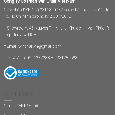
Công Ty Cổ Phần Win Chair Việt Nam
Giấy phép ĐKKD số 0311890732 do sở kế hoạch và đầu tư
Tp. Hồ Chí Minh cấp ngày 20/07/2012
◽ Showroom: 46 Nguyễn Thị Nhung, Khu đô thị Vạn Phúc, P.
Hiệp Bình, Tp. HCM
◽ Email:
winchair.vn@gmail.com
◽ Tel & Zalo: 0901287288 – 0931285588
CHÍNH SÁCH
Chính sách bảo mật