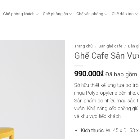
Ghế phòng khách
Ghế phòng ăn
Ghế văn phòng
Ghế đào tạo
Trang chủ
/
Bàn ghế cafe
/
Bàn g
Ghế Cafe Sân V
990.000
₫
Đã bao gồm
Sở hữu thiết kế lưng tựa bo tr
nhựa Polypropylene bền nhẹ, dễ
Sản phẩm có nhiều màu sắc ti
vườn. Khả năng xếp chồng giúp
và khu vực tiếp khách.
Kích thước:
W=45 x D=53 