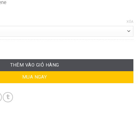
ene
XÓA
ao Cấp ST-WC205 số lượng
THÊM VÀO GIỎ HÀNG
MUA NGAY