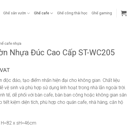
Ghế sân vườn
Ghế cafe
Ghế công thái học
Ghế gaming
hế cafe nhựa
ườn Nhựa Đúc Cao Cấp ST-WC205
 VAT
òn độc đáo, tạo điểm nhấn hiện đại cho không gian. Chất liệu
 vệ sinh và phù hợp sử dụng linh hoạt trong nhà lẫn ngoài trời.
nh tế, dễ phối với bàn cafe, bàn ban công hoặc không gian sân
 tiết kiệm diện tích, phù hợp cho quán cafe, nhà hàng, căn hộ
x H=82 x sH=46cm