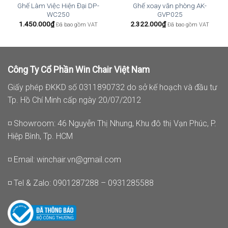
Ghế Làm Việc Hiện Đại DP-
Ghế xoay văn phòng AK-
WC250
GVP025
1.450.000
₫
2.322.000
₫
Đã bao gồm VAT
Đã bao gồm VAT
Công Ty Cổ Phần Win Chair Việt Nam
Giấy phép ĐKKD số 0311890732 do sở kế hoạch và đầu tư
Tp. Hồ Chí Minh cấp ngày 20/07/2012
◽ Showroom: 46 Nguyễn Thị Nhung, Khu đô thị Vạn Phúc, P.
Hiệp Bình, Tp. HCM
◽ Email:
winchair.vn@gmail.com
◽ Tel & Zalo: 0901287288 – 0931285588