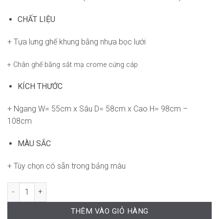
CHẤT LIỆU
+ Tựa lưng ghế khung bằng nhựa bọc lưới
+ Chân ghế bằng sắt mạ crome cứng cáp
KÍCH THƯỚC
+ Ngang W= 55cm x Sâu D= 58cm x Cao H= 98cm –
108cm
MÀU SẮC
+ Tùy chọn có sẵn trong bảng màu
Ghế Lepus RPB-GVP251 số lượng
THÊM VÀO GIỎ HÀNG