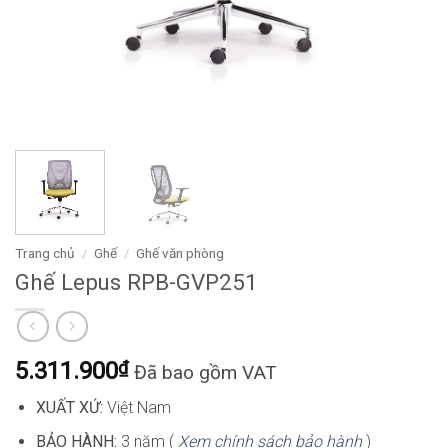
Trang chủ
/
Ghế
/
Ghế văn phòng
Ghế Lepus RPB-GVP251
5.311.900
₫
Đã bao gồm VAT
XUẤT XỨ:
Việt Nam
BẢO HÀNH:
3 năm (
Xem chính sách bảo hành
)