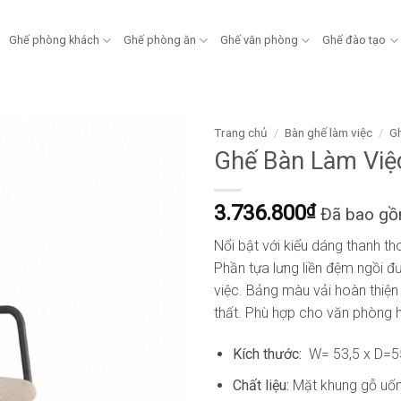
Ghế phòng khách
Ghế phòng ăn
Ghế văn phòng
Ghế đào tạo
Trang chủ
/
Bàn ghế làm việc
/
Gh
Ghế Bàn Làm Việ
3.736.800
₫
Đã bao g
Nổi bật với kiểu dáng thanh th
Phần tựa lưng liền đệm ngồi đ
việc. Bảng màu vải hoàn thiện 
thất. Phù hợp cho văn phòng h
Kích thước:
W= 53,5 x D=5
Chất liệu:
Mặt khung gỗ uốn 