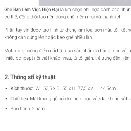
Ghế Bàn Làm Việc Hiện Đại
là lựa chọn phù hợp dành cho những
cơ thể, đồng thời tạo nên dáng ghế mềm mại và thanh lịch.
Phần tay vịn được tạo hình từ khung kim loại sơn màu tối, kết n
không cần đứng lên hoặc kéo ghế nhiều lần.
Một trong những điểm nổi bật của sản phẩm là bảng màu vải ho
nhiều concept nội thất khác nhau, từ tối giản, trẻ trung đến hiệ
2. Thông số kỹ thuật
Kích thước:
W= 53,5 x D=55 x H=77,5 x sH= 44,5cm
Chất liệu:
Mặt khung gỗ uốn lót nệm bọc vải/da, khung sắt sơ
Bảo hành: 2 năm