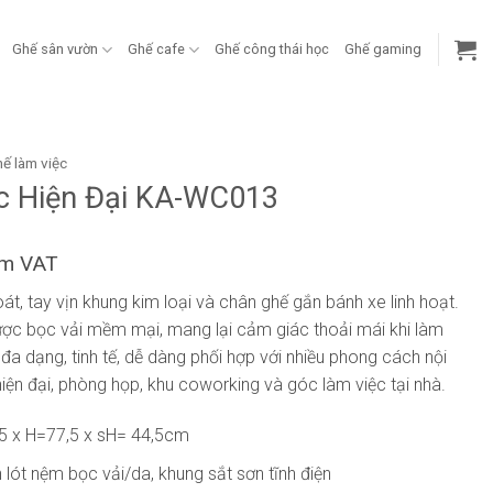
Ghế sân vườn
Ghế cafe
Ghế công thái học
Ghế gaming
ế làm việc
c Hiện Đại KA-WC013
ồm VAT
oát, tay vịn khung kim loại và chân ghế gắn bánh xe linh hoạt.
ược bọc vải mềm mại, mang lại cảm giác thoải mái khi làm
đa dạng, tinh tế, dễ dàng phối hợp với nhiều phong cách nội
iện đại, phòng họp, khu coworking và góc làm việc tại nhà.
5 x H=77,5 x sH= 44,5cm
lót nệm bọc vải/da, khung sắt sơn tĩnh điện