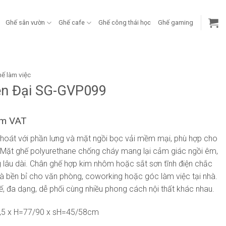
Ghế sân vườn
Ghế cafe
Ghế công thái học
Ghế gaming
ế làm việc
ện Đại SG-GVP099
ồm VAT
h thoát với phần lưng và mặt ngồi bọc vải mềm mại, phù hợp cho
 Mặt ghế polyurethane chống cháy mang lại cảm giác ngồi êm,
g lâu dài. Chân ghế hợp kim nhôm hoặc sắt sơn tĩnh điện chắc
và bền bỉ cho văn phòng, coworking hoặc góc làm việc tại nhà.
tế, đa dạng, dễ phối cùng nhiều phong cách nội thất khác nhau.
,5 x H=77/90 x sH=45/58cm