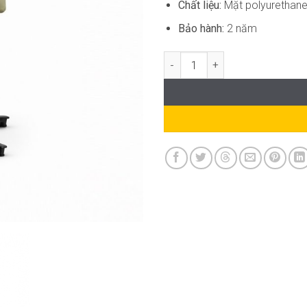
Chất liệu:
Mặt
polyurethane
Bảo hành:
2 năm
Ghế Làm Việc Hiện Đại SG-GVP0