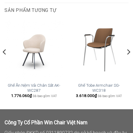
SẢN PHẨM TƯƠNG TỰ
Ghế Ăn Nệm Vải Chân Sắt AK-
Ghế Tobe Armchair SG-
WC287
WC318
1.776.060
₫
3.618.000
₫
Đã bao gồm VAT
Đã bao gồm VAT
Công Ty Cổ Phần Win Chair Việt Nam
Giấy phép ĐKKD số 0311890732 do sở kế hoạch và đầu tư