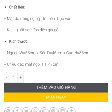
Chất liệu:
+ Mặt da công nghiệp, lót nệm bọc vải
+ Khung sắt sơn tĩnh điện giả gỗ
Kích thước:
+ Ngang W=53cm x Sâu D=46cm x Cao H=85cm
+ Chiều cao mặt ngồi sH=47cm
Ghế Kosa AK-WC901 số lượng
THÊM VÀO GIỎ HÀNG
MUA NGAY