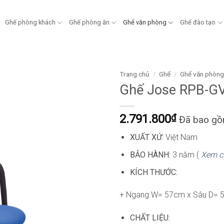
Ghế phòng khách
Ghế phòng ăn
Ghế văn phòng
Ghế đào tạo
Trang chủ
/
Ghế
/
Ghế văn phòn
Ghế Jose RPB-G
2.791.800
₫
Đã bao g
XUẤT XỨ:
Việt Nam
BẢO HÀNH:
3 năm (
Xem c
KÍCH THƯỚC:
+ Ngang W= 57cm x Sâu D= 
CHẤT LIỆU: