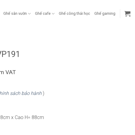
Ghế sân vườn
Ghế cafe
Ghế công thái học
Ghế gaming
g
VP191
ồm VAT
hính sách bảo hành
)
58cm x Cao H= 88cm