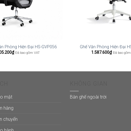
ăn Phòng Hiện Đại HS-GVP056
Ghế Văn Phòng Hiện Đại 
05.200
₫
1.587.600
₫
Đã bao gồm VAT
Đã bao gồm
ÁCH
KHÔNG GIAN
ảo mật
Bàn ghế ngoài trời
án hàng
ận chuyển
ảo hành