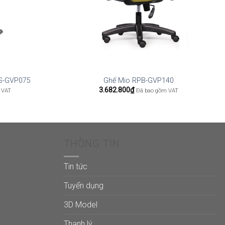
HS-GVP075
Ghế Mio RPB-GVP140
3.682.800
₫
 VAT
Đã bao gồm VAT
THÔNG TIN
Tin tức
Tuyển dụng
3D Model
Thanh lý