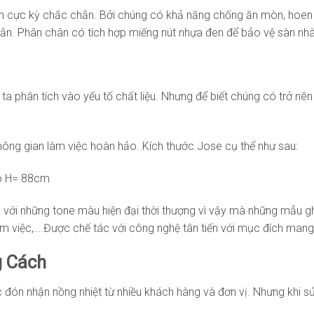
 cực kỳ chắc chắn. Bởi chúng có khả năng chống ăn mòn, hoen gỉ 
hắn. Phân chân có tích hợp miếng nút nhựa đen để bảo vệ sàn nh
ta phân tích vào yếu tố chất liệu. Nhưng để biết chúng có trở nê
ông gian làm việc hoàn hảo. Kích thước Jose cụ thể như sau:
ao H= 88cm
g với những tone màu hiện đại thời thượng vì vậy mà những mẫu g
việc,….Được chế tác với công nghệ tân tiến với mục đích mang l
g Cách
c đón nhận nồng nhiệt từ nhiều khách hàng và đơn vị. Nhưng khi 