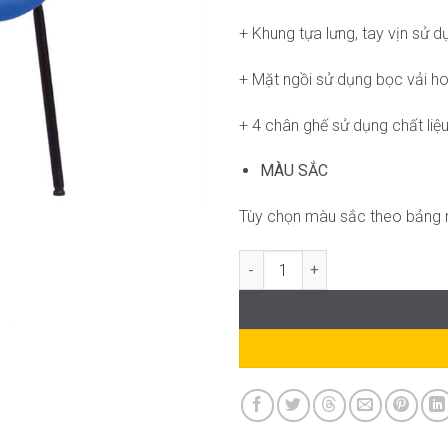
+ Khung tựa lưng, tay vịn sử d
+ Mặt ngồi sử dụng bọc vải hoặ
+ 4 chân ghế sử dụng chất liệ
MÀU SẮC
Tùy chọn màu sắc theo bảng
Ghế Jose RPB-GVP191 số lượng