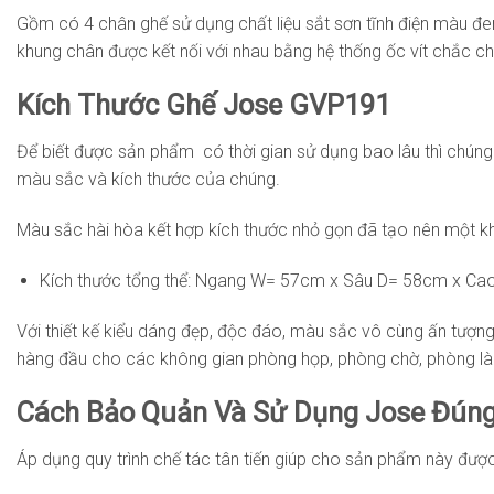
Gồm có 4 chân ghế sử dụng chất liệu sắt sơn tĩnh điện màu đen
khung chân được kết nối với nhau bằng hệ thống ốc vít chắc c
Kích Thước Ghế Jose GVP191
Để biết được sản phẩm có thời gian sử dụng bao lâu thì chúng 
màu sắc và kích thước của chúng.
Màu sắc hài hòa kết hợp kích thước nhỏ gọn đã tạo nên một kh
Kích thước tổng thể: Ngang W= 57cm x Sâu D= 58cm x C
Với thiết kế kiểu dáng đẹp, độc đáo, màu sắc vô cùng ấn tượn
hàng đầu cho các không gian phòng họp, phòng chờ, phòng làm 
Cách Bảo Quản Và Sử Dụng Jose Đún
Áp dụng quy trình chế tác tân tiến giúp cho sản phẩm này đượ