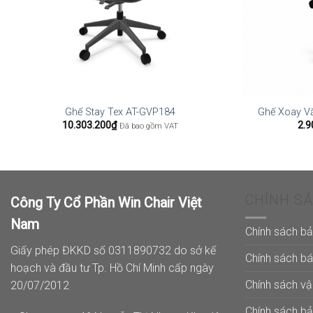
Ghế Stay Tex AT-GVP184
Ghế Xoay V
10.303.200
₫
2.9
Đã bao gồm VAT
CHÍNH S
Công Ty Cổ Phần Win Chair Việt
Nam
Chính sách b
Giấy phép ĐKKD số 0311890732 do sở kế
Chính sách b
hoạch và đầu tư Tp. Hồ Chí Minh cấp ngày
Chính sách v
20/07/2012
Chính sách b