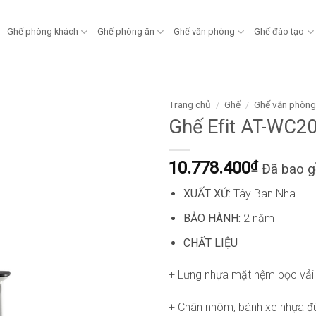
Ghế phòng khách
Ghế phòng ăn
Ghế văn phòng
Ghế đào tạo
Trang chủ
/
Ghế
/
Ghế văn phòn
Ghế Efit AT-WC2
10.778.400
₫
Đã bao 
XUẤT XỨ:
Tây Ban Nha
BẢO HÀNH:
2 năm
CHẤT LIỆU
+ Lưng nhựa mặt nệm bọc vải
+ Chân nhôm, bánh xe nhựa đ