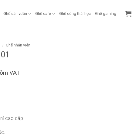
Ghế sân vườn
Ghế cafe
Ghế công thái học
Ghế gaming
g
/
Ghế nhân viên
001
gồm VAT
 nỉ cao cấp
úc.