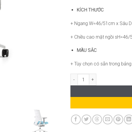
KÍCH THƯỚC
+ Ngang W=46/51cm x Sâu 
+ Chiều cao mặt ngồi sH=46
MÀU SẮC
+ Tùy chọn có sẵn trong bản
Ghế Efit AT-WC2001 số lượng