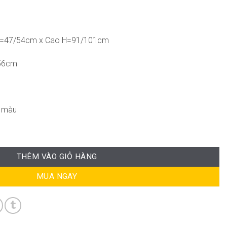
D=47/54cm x Cao H=91/101cm
/56cm
g màu
THÊM VÀO GIỎ HÀNG
MUA NGAY