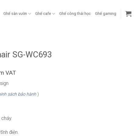
Ghế sân vườn
Ghế cafe
Ghế công thái học
Ghế gaming
g
hair SG-WC693
ồm VAT
esign
ính sách bảo hành
)
 cháy.
ĩnh điện.