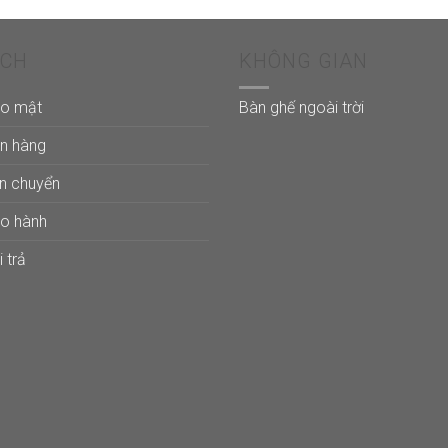
ÁCH
KHÔNG GIAN
ảo mật
Bàn ghế ngoài trời
án hàng
ận chuyển
ảo hành
 trả