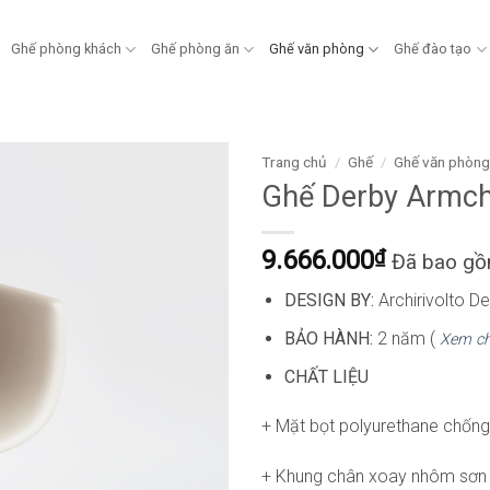
Ghế phòng khách
Ghế phòng ăn
Ghế văn phòng
Ghế đào tạo
Trang chủ
/
Ghế
/
Ghế văn phòn
Ghế Derby Armc
9.666.000
₫
Đã bao g
DESIGN BY:
Archirivolto D
BẢO HÀNH:
2 năm (
Xem ch
CHẤT LIỆU
+ Mặt
bọt polyurethane chống
+ Khung chân xoay nhôm sơn t