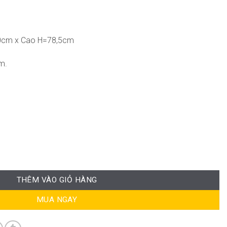
0cm x Cao H=78,5cm
m.
số lượng
THÊM VÀO GIỎ HÀNG
MUA NGAY