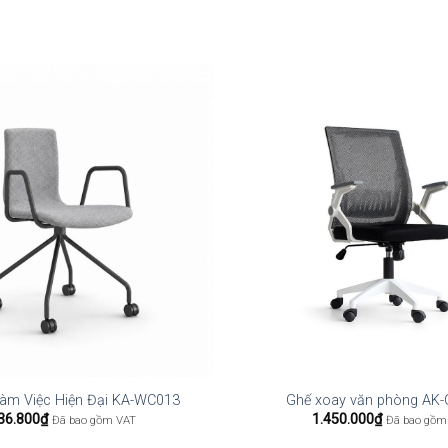
àm Việc Hiện Đại KA-WC013
Ghế xoay văn phòng AK
36.800
₫
1.450.000
₫
Đã bao gồm VAT
Đã bao gồm