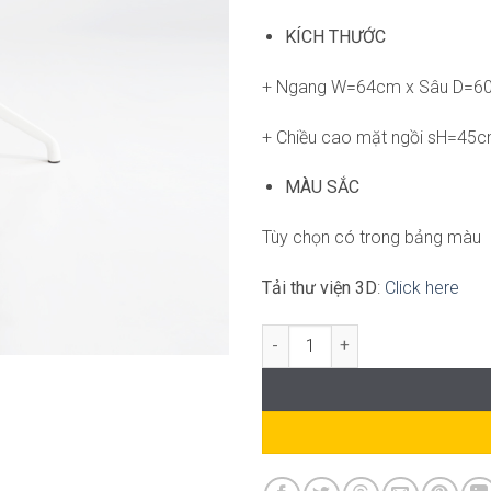
KÍCH THƯỚC
+ Ngang W=64cm x Sâu D=6
+ Chiều cao mặt ngồi sH=45c
MÀU SẮC
Tùy chọn có trong bảng màu
Tải thư viện 3D
:
Click here
Ghế Derby Armchair SG-WC693 