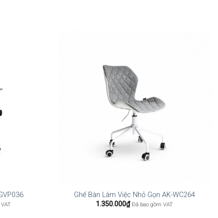
-GVP036
Ghế Bàn Làm Việc Nhỏ Gọn AK-WC264
1.350.000
₫
 VAT
Đã bao gồm VAT